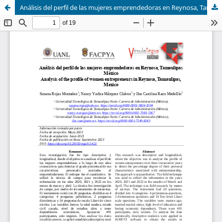
Análisis del perfil de las mujeres emprendedoras en Reynosa, Tamaulipas México