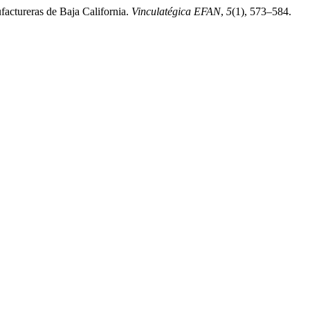
actureras de Baja California.
Vinculatégica EFAN
,
5
(1), 573–584.