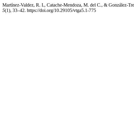
Martínez-Valdez, R. I., Catache-Mendoza, M. del C., & González-Trejo
5
(1), 33–42. https://doi.org/10.29105/vtga5.1-775