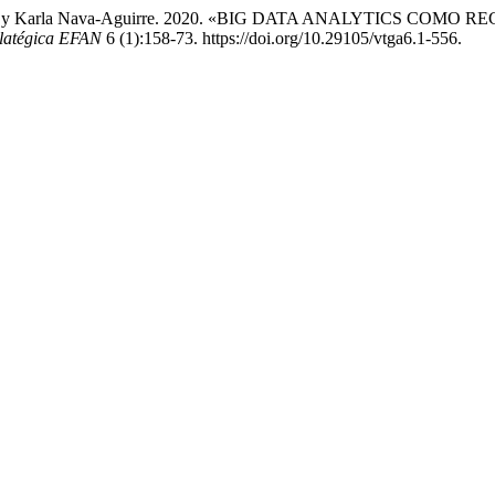
res-Bulnes, y Karla Nava-Aguirre. 2020. «BIG DATA ANALYTI
latégica EFAN
6 (1):158-73. https://doi.org/10.29105/vtga6.1-556.