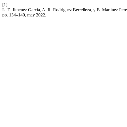
[1]
L. E. Jimenez Garcia, A. R. Rodriguez Berrelleza, y B. Martinez Perez
pp. 134–140, may 2022.