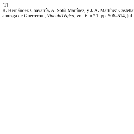
[1]
R. Hernández-Chavarría, A. Solís-Martínez, y J. A. Martínez-Castell
amuzga de Guerrero».,
VinculaTégica
, vol. 6, n.º 1, pp. 506–514, jul