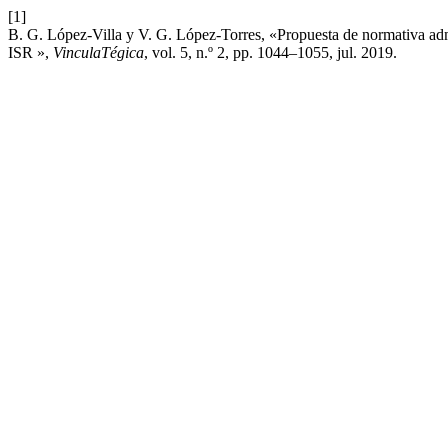
[1]
B. G. López-Villa y V. G. López-Torres, «Propuesta de normativa admi
ISR »,
VinculaTégica
, vol. 5, n.º 2, pp. 1044–1055, jul. 2019.