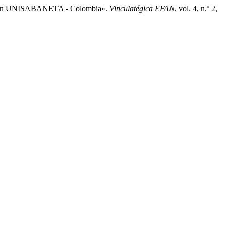
ano En UNISABANETA - Colombia».
Vinculatégica EFAN
, vol. 4, n.º 2,