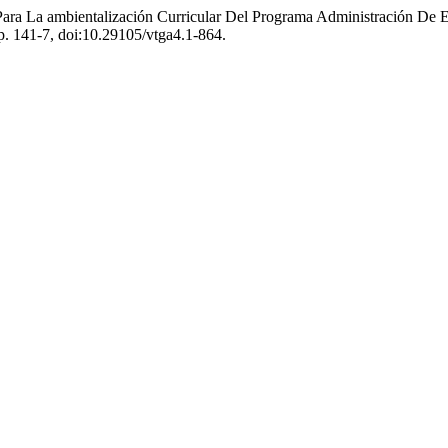
s Para La ambientalización Curricular Del Programa Administración D
 pp. 141-7, doi:10.29105/vtga4.1-864.