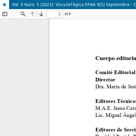
Vol. 9 Núm. 5 (2023): VinculaTégica EFAN 9(5) Septiembre - 