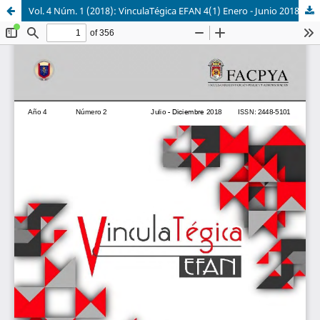
Vol. 4 Núm. 1 (2018): VinculaTégica EFAN 4(1) Enero - Junio 2018