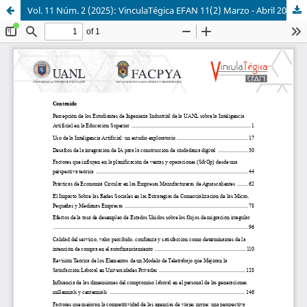
Vol. 11 Núm. 2 (2025): VinculaTégica EFAN 11(2) Marzo - Abril 2025