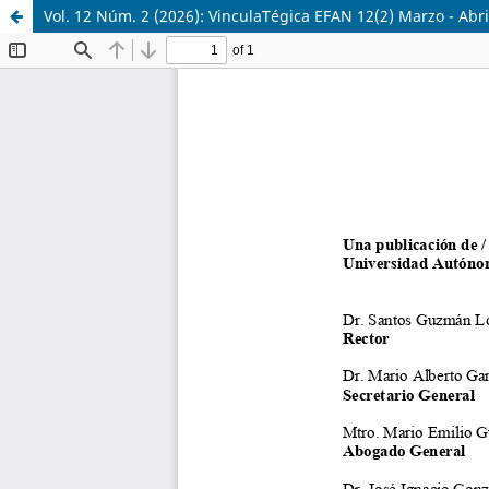
Vol. 12 Núm. 2 (2026): VinculaTégica EFAN 12(2) Marzo - Abri