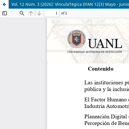
Vol. 12 Núm. 3 (2026): VinculaTégica EFAN 12(3) Mayo - Juni