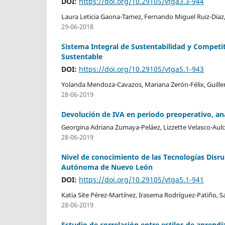
DOI:
https://doi.org/10.29105/vtga3.3-944
Laura Leticia Gaona-Tamez, Fernando Miguel Ruiz-Diaz
29-06-2018
Sistema Integral de Sustentabilidad y Competiti
Sustentable
DOI:
https://doi.org/10.29105/vtga5.1-943
Yolanda Mendoza-Cavazos, Mariana Zerón-Félix, Guil
28-06-2019
Devolución de IVA en periodo preoperativo, an
Georgina Adriana Zumaya-Peláez, Lizzette Velasco-Aulc
28-06-2019
Nivel de conocimiento de las Tecnologías Disru
Autónoma de Nuevo León
DOI:
https://doi.org/10.29105/vtga5.1-941
Katia Site Pérez-Martínez, Irasema Rodríguez-Patiño,
28-06-2019
Estudio de correlación entre estilos de aprendi