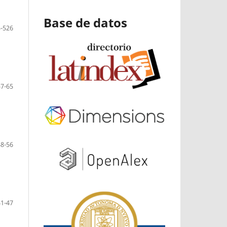
Base de datos
-526
57-65
48-56
41-47