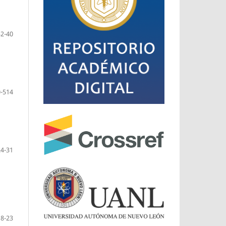
32-40
-514
24-31
18-23