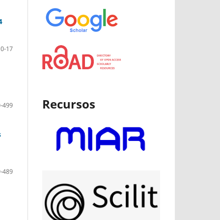
4
10-17
Recursos
-499
s
-489