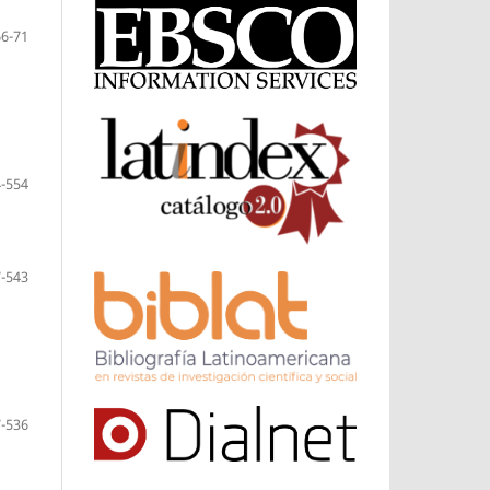
66-71
-554
-543
-536