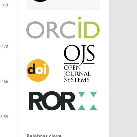
1-9
-478
-466
56-69
Palabras clave