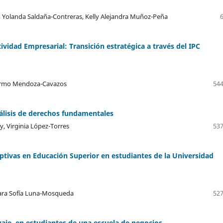
, Yolanda Saldaña-Contreras, Kelly Alejandra Muñoz-Peña
vidad Empresarial: Transición estratégica a través del IPC
lermo Mendoza-Cavazos
544
álisis de derechos fundamentales
y, Virginia López-Torres
537
ptivas en Educación Superior en estudiantes de la Universidad
 Sara Sofía Luna-Mosqueda
527
zaje, en estudiantes de una escuela de negocios