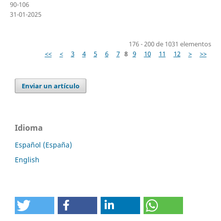
90-106
31-01-2025
176 - 200 de 1031 elementos
<<
<
3
4
5
6
7
8
9
10
11
12
>
>>
Enviar un artículo
Idioma
Español (España)
English