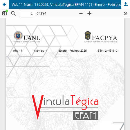
Vol. 11 Núm. 1 (2025): VinculaTégica EFAN 11(1) Enero - Febrero 2025