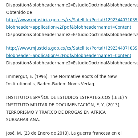
Disposition&blobheadername2=EstudioDoctrinal&blobheader
Obtenido de
http://www.mjusticia.gob.es/cs/Satellite/Portal/1292344071035
blobheader=application%2Fpdf&blobheadername1=Content
Disposition&blobheadername2=EstudioDoctrinal&blobheader
http://www.mjusticia.gob.es/cs/Satellite/Portal/1292344071035
blobheader=application%2Fpdf&blobheadername1=Content
Disposition&blobheadername2=EstudioDoctrinal&blobheader
Immergut, E. (1996). The Normative Roots of the New
Institutionalis. Baden-Baden: Noms Verlag.
INSTITUTO ESPAÑOL DE ESTUDIOS ESTRATEGICOS (IEEE) Y
INSTITUTO MILITAR DE DOCUMENTACIÓN, E. Y. (2013).
TERRORISMO Y TRÁFICO DE DROGAS EN ÁFRICA
SUBSAHARIANA.
José, M. (23 de Enero de 2013). La guerra francesa en el