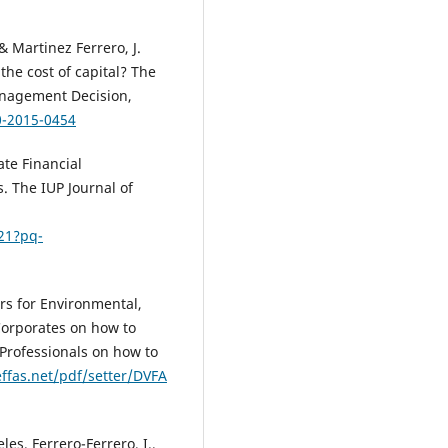
& Martinez Ferrero, J.
the cost of capital? The
anagement Decision,
0-2015-0454
ate Financial
. The IUP Journal of
21?pq-
rs for Environmental,
Corporates on how to
Professionals on how to
effas.net/pdf/setter/DVFA
es, Ferrero-Ferrero, I.,