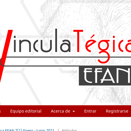
s
Equipo editorial
Acerca de
Entrar
Registrarse
ica EFAN 7(1) Enero - Junio 2021
/
Artículos