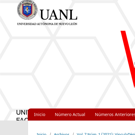
Inicio
Número Actual
Números Anteriore
Inicio
/
Archivos
/
Vol. 7 Núm. 1 (2021): VinculaTég