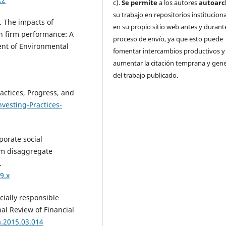
c).
Se permite
a los autores
autoarc
su trabajo en repositorios institucion
). The impacts of
en su propio sitio web antes y durante
on firm performance: A
proceso de envío, ya que esto puede
nt of Environmental
fomentar intercambios productivos y
.
aumentar la citación temprana y gene
del trabajo publicado.
ractices, Progress, and
vesting-Practices-
porate social
om disaggregate
.
9.x
ocially responsible
nal Review of Financial
a.2015.03.014