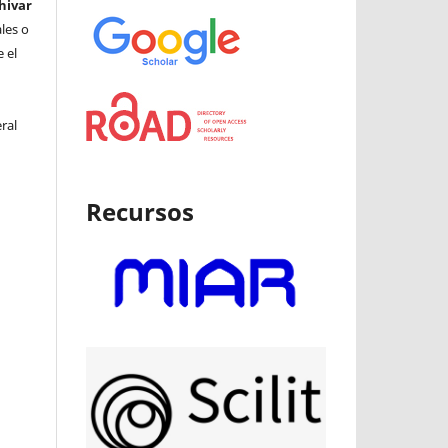
hivar
ales o
 el
ral
Recursos