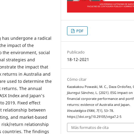
PDF
g has undergone a radical
the impact of the
Publicado
to the environment, social
18-12-2021
nal strategies and
onstrate the impact that
 returns in Australia and
Cómo citar
re used to determine the
Kazakakou Powaski, M. C., Daza Ordoñez, C
x returns. The annual
Jáuregui Sánchez, L. (2021). ESG impact on
/ASX Index and Japan's
financial corporate performance and portf
to 2019. Fixed effect
returns: evidence of Australia and Japan.
nt relationship between
Vinculatégica EFAN
,
7
(1), 53–78.
nting, and market-based
https://doi.org/10.29105/vtga7.2-5
 risk/return relationship
Más formatos de cita
 countries. The findings