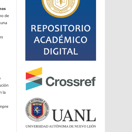
hos
cho de
o una
os
e
ución
n la
iempre