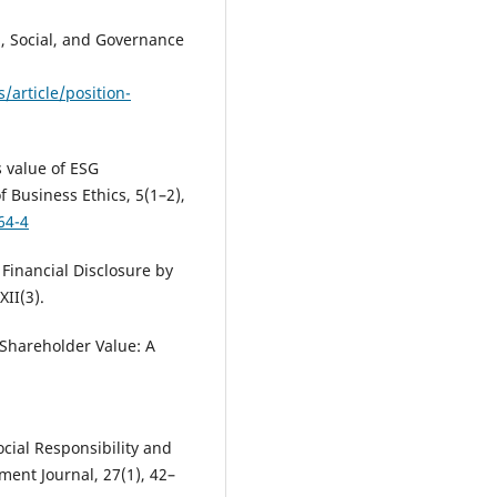
l, Social, and Governance
/article/position-
s value of ESG
f Business Ethics, 5(1–2),
64-4
Financial Disclosure by
II(3).
 Shareholder Value: A
ocial Responsibility and
ent Journal, 27(1), 42–