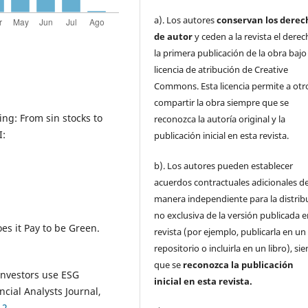
a). Los autores
conservan los derec
de autor
y ceden a la revista el dere
la primera publicación de la obra baj
licencia de atribución de Creative
Commons. Esta licencia permite a otr
compartir la obra siempre que se
ing: From sin stocks to
reconozca la autoría original y la
I:
publicación inicial en esta revista.
b). Los autores pueden establecer
acuerdos contractuales adicionales d
manera independiente para la distrib
no exclusiva de la versión publicada e
es it Pay to be Green.
revista (por ejemplo, publicarla en un
repositorio o incluirla en un libro), s
que se
reconozca la publicación
investors use ESG
inicial
en esta revista.
ncial Analysts Journal,
.2