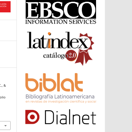
., &
olio