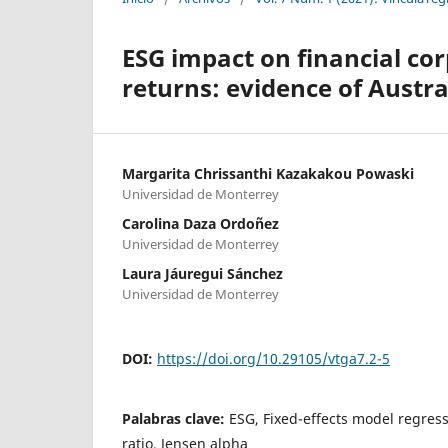
ESG impact on financial co
returns: evidence of Austr
Margarita Chrissanthi Kazakakou Powaski
Universidad de Monterrey
Carolina Daza Ordoñez
Universidad de Monterrey
Laura Jáuregui Sánchez
Universidad de Monterrey
DOI:
https://doi.org/10.29105/vtga7.2-5
Palabras clave:
ESG, Fixed-effects model regress
ratio, Jensen alpha