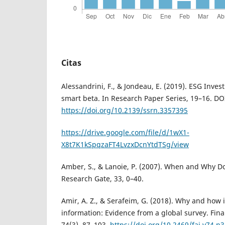
Citas
Alessandrini, F., & Jondeau, E. (2019). ESG Invest
smart beta. In Research Paper Series, 19–16. DO
https://doi.org/10.2139/ssrn.3357395
https://drive.google.com/file/d/1wX1-
X8t7K1kSpqzaFT4LvzxDcnYtdTSg/view
Amber, S., & Lanoie, P. (2007). When and Why Do
Research Gate, 33, 0–40.
Amir, A. Z., & Serafeim, G. (2018). Why and how 
information: Evidence from a global survey. Fina
74(3), 87–103.
https://doi.org/10.2469/faj.v74.n3