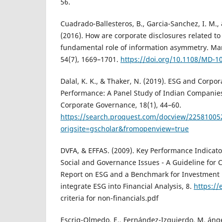
56.
Cuadrado-Ballesteros, B., Garcia-Sanchez, I. M., 
(2016). How are corporate disclosures related to 
fundamental role of information asymmetry. M
54(7), 1669–1701.
https://doi.org/10.1108/MD-1
Dalal, K. K., & Thaker, N. (2019). ESG and Corpor
Performance: A Panel Study of Indian Companies
Corporate Governance, 18(1), 44–60.
https://search.proquest.com/docview/22581005
origsite=gscholar&fromopenview=true
DVFA, & EFFAS. (2009). Key Performance Indicato
Social and Governance Issues - A Guideline for 
Report on ESG and a Benchmark for Investment 
integrate ESG into Financial Analysis, 8.
https://
criteria for non-financials.pdf
Escrig-Olmedo, E., Fernández-Izquierdo, M. ángel