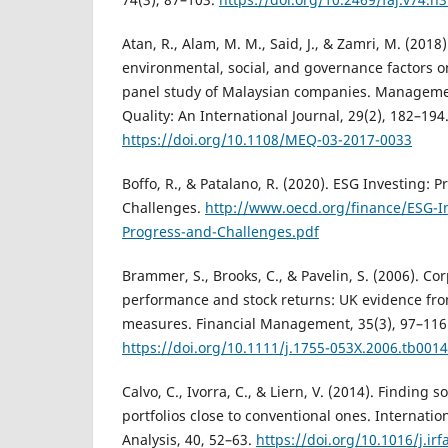
Atan, R., Alam, M. M., Said, J., & Zamri, M. (2018
environmental, social, and governance factors 
panel study of Malaysian companies. Manageme
Quality: An International Journal, 29(2), 182–194
https://doi.org/10.1108/MEQ-03-2017-0033
Boffo, R., & Patalano, R. (2020). ESG Investing: P
Challenges.
http://www.oecd.org/finance/ESG-In
Progress-and-Challenges.pdf
Brammer, S., Brooks, C., & Pavelin, S. (2006). Cor
performance and stock returns: UK evidence fr
measures. Financial Management, 35(3), 97–116
https://doi.org/10.1111/j.1755-053X.2006.tb0014
Calvo, C., Ivorra, C., & Liern, V. (2014). Finding s
portfolios close to conventional ones. Internatio
Analysis, 40, 52–63.
https://doi.org/10.1016/j.irf