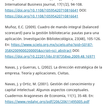
International Business Journal, 17(1/2), 94-108.
https://doi.org/10.1108/10595420710816641
DOI:
https://doi.org/10.1108/10595420710816641
Muñoz, E.C. (2009). Cuadro de mando integral (balanced
scorecard) para la gestión bibliotecaria: pautas para una
aplicación. Investigación Bibliotecológica, 23(48), 105-126.
En:
https://www.scielo.org.mx/scielo.php?pid=S0187-
358X2009000200005&script=sci_abstract
DOI:
https://doi.org/10.22201/iibi.0187358xp.2009.48.16971
Navas, J. y Guerras, L. (2002). La dirección estratégica de la
empresa. Teoría y aplicaciones. Civitas.
Navas, J. y Ortiz, M. (2001). Gestión del conocimiento y
capital intelectual: Algunos aspectos conceptuales.
Cuadernos Aragoneses de Economía, 11(1), 35-48. En:
https://www.redalyc.org/pdf/206/20611495005.pdf