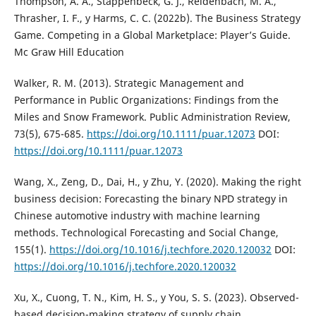
Thompson, A. A., Stappenbeck, G. J., Reidenbach, M. A.,
Thrasher, I. F., y Harms, C. C. (2022b). The Business Strategy
Game. Competing in a Global Marketplace: Player’s Guide.
Mc Graw Hill Education
Walker, R. M. (2013). Strategic Management and
Performance in Public Organizations: Findings from the
Miles and Snow Framework. Public Administration Review,
73(5), 675-685.
https://doi.org/10.1111/puar.12073
DOI:
https://doi.org/10.1111/puar.12073
Wang, X., Zeng, D., Dai, H., y Zhu, Y. (2020). Making the right
business decision: Forecasting the binary NPD strategy in
Chinese automotive industry with machine learning
methods. Technological Forecasting and Social Change,
155(1).
https://doi.org/10.1016/j.techfore.2020.120032
DOI:
https://doi.org/10.1016/j.techfore.2020.120032
Xu, X., Cuong, T. N., Kim, H. S., y You, S. S. (2023). Observed-
based decision-making strategy of supply chain