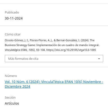
Publicado
30-11-2024
Cómo citar
Orosio-Gómez, J. I., Flores-Flores, A. J., & Bernal-González, I. (2024). The
Business Strategy Game: Implementación de un cuadro de mando integral.
Vinculatégica EFAN
,
10
(6), 93–108. https://doi.org/10.29105/vtga10.6-1005
Más formatos de cita
Número
Vol. 10 Núm. 6 (2024): VinculaTégica EFAN 10(6) Noviembre -
Diciembre 2024
Sección
Artículos