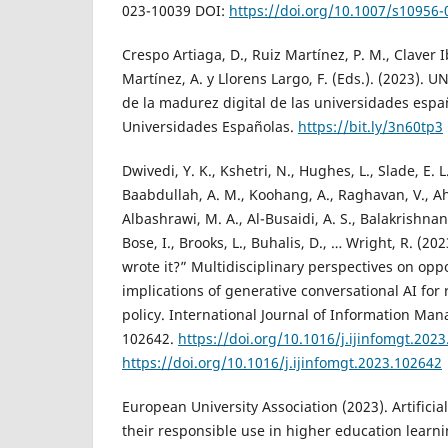
023-10039 DOI:
https://doi.org/10.1007/s10956-
Crespo Artiaga, D., Ruiz Martínez, P. M., Claver 
Martínez, A. y Llorens Largo, F. (Eds.). (2023). U
de la madurez digital de las universidades espa
Universidades Españolas.
https://bit.ly/3n60tp3
Dwivedi, Y. K., Kshetri, N., Hughes, L., Slade, E. L.,
Baabdullah, A. M., Koohang, A., Raghavan, V., Ah
Albashrawi, M. A., Al-Busaidi, A. S., Balakrishnan, 
Bose, I., Brooks, L., Buhalis, D., … Wright, R. (20
wrote it?” Multidisciplinary perspectives on opp
implications of generative conversational AI for
policy. International Journal of Information Man
102642.
https://doi.org/10.1016/j.ijinfomgt.2023
https://doi.org/10.1016/j.ijinfomgt.2023.102642
European University Association (2023). Artificial
their responsible use in higher education learn