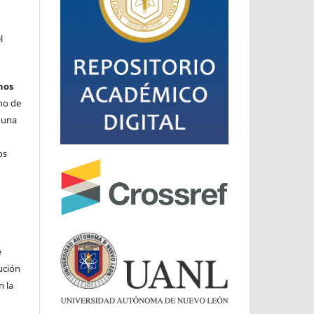
l
hos
cho de
o una
os
e
ución
n la