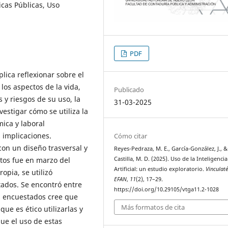
íticas Públicas, Uso
PDF
ica reflexionar sobre el
 los aspectos de la vida,
Publicado
 y riesgos de su uso, la
31-03-2025
vestigar cómo se utiliza la
ica y laboral
s implicaciones.
Cómo citar
con un diseño trasversal y
Reyes-Pedraza, M. E., García-González, J., &
atos fue en marzo del
Castilla, M. D. (2025). Uso de la Inteligencia
Artificial: un estudio exploratorio.
Vinculat
opia, se utilizó
EFAN
,
11
(2), 17–29.
ltados. Se encontró entre
https://doi.org/10.29105/vtga11.2-1028
s encuestados cree que
Más formatos de cita
ue es ético utilizarlas y
e el uso de estas