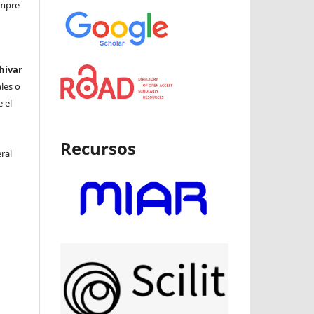
iempre
hivar
ales o
 el
Recursos
ral