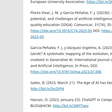
European University Association.
https://bit.ly
Flores-Vivar, J. M. y García-Peñalvo, F. J. (2023b).
potential, and challenges of artificial intelligen
quality education (SDG4). Comunicar, 31(74), 35
https://doi.org/10.3916/C74-2023-03
DOI:
https:
2023-03
García-Peñalvo, F. J. y Vázquez-Ingelmo, A. (20
GenAI? A systematic mapping of the evolution, 
involved in Generative AI. International Journal 
and Artificial Intelligence, In Press. DOI:
https://doi.org/10.9781/ijimai.2023.07.006
Gates, B. (2023, March 21). The Age of AI has b
http://bit.ly/3nZjFF4
Hazzan, O. (2023, January 23). ChatGPT in Comp
BLOG@ACM.
http://bit.ly/3WYTxpv