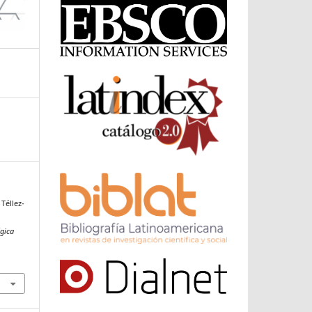
 Téllez-
égica