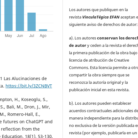
Los autores que publiquen en la
revista
VinculaTégica EFAN
aceptan e
siguiente aviso de derechos de autor:
a). Los autores
conservan los derec
de autor
y ceden a la revista el dere
la primera publicación de la obra baj
licencia de atribución de Creative
Commons. Esta licencia permite a otr
compartir la obra siempre que se
31 Las Alucinaciones de
reconozca la autoría original y la
ta.
https://bit.ly/3ZCNBVT
publicación inicial en esta revista.
ompton, H., Koseoglu, S.,
b). Los autores pueden establecer
, Bali, M., Dron, J., Mir,
acuerdos contractuales adicionales d
. M., Romero-Hall, E.,
manera independiente para la distrib
ive futures on ChatGPT and
no exclusiva de la versión publicada e
e reflection from the
revista (por ejemplo, publicarla en un
 Education, 18(1), 53-130.