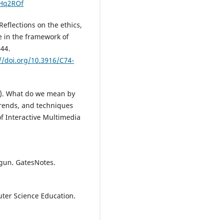
/3Hq2ROf
 Reflections on the ethics,
ce in the framework of
-44.
//doi.org/10.3916/C74-
23). What do we mean by
trends, and techniques
of Interactive Multimedia
egun. GatesNotes.
uter Science Education.