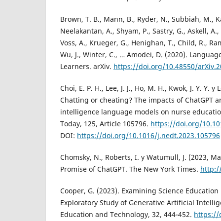
Brown, T. B., Mann, B., Ryder, N., Subbiah, M., Ka
Neelakantan, A., Shyam, P., Sastry, G., Askell, A.,
Voss, A., Krueger, G., Henighan, T., Child, R., Ram
Wu, J., Winter, C., … Amodei, D. (2020). Langua
Learners. arXiv.
https://doi.org/10.48550/arXiv.
Choi, E. P. H., Lee, J. J., Ho, M. H., Kwok, J. Y. Y. y 
Chatting or cheating? The impacts of ChatGPT and
intelligence language models on nurse educati
Today, 125, Article 105796.
https://doi.org/10.1
DOI:
https://doi.org/10.1016/j.nedt.2023.105796
Chomsky, N., Roberts, I. y Watumull, J. (2023, Ma
Promise of ChatGPT. The New York Times.
http:/
Cooper, G. (2023). Examining Science Education
Exploratory Study of Generative Artificial Intelli
Education and Technology, 32, 444-452.
https:/