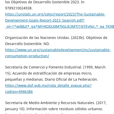
los Objetivos de Desarrollo Sostenible 2023. In
9789210024938.
https://unstats.un.org/sdgs/report/2023/The-Sustainable-
Development-Goals-Report-2023_Spanish.pdf?
_gl=1*wj88zt*_ga*MjY4ODU0MTk5LjE3MTI1NTEyNjc.*_ga_TK
Organización de las Naciones Unidas. (2023b). Objetivos de
Desarrollo Sostenible. ND.
https://www.un.org/sustainabledevelopment/es/sustainable-
consumption-production/
Secretaría de Comercio y Fomento Industrial. (1999, March
15). Acuerdo de estratificación de empresas micro,
pequeñas y medianas. Diario Oficial de La Federación.
https://www.dof.gob.mx/nota_detalle_popup.php?
codigo=4946386
Secretaría de Medio Ambiente y Recursos Naturales. (2017,
January 10). Información sobre residuos sólidos urbanos.