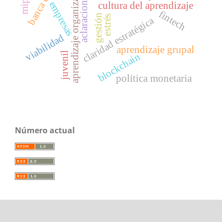
aprendizaje organizacional
banca digital
aclaraciones
empresas
cultura del aprendizaje
fintech
gestión
estrés
claridad estratégica
viabilidad
aprendizaje grupal
juvenil
blockchain
política monetaria
Número actual