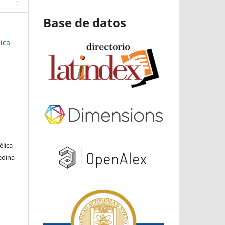
Base de datos
ica
élica
edina