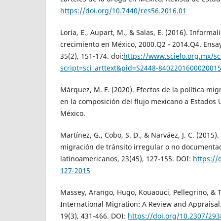
https://doi.org/10.7440/res56.2016.01
Loría, E., Aupart, M., & Salas, E. (2016). Informa
crecimiento en México, 2000.Q2 - 2014.Q4. Ensa
35(2), 151-174. doi:
https://www.scielo.org.mx/sc
script=sci_arttext&pid=S2448-840220160002001
Márquez, M. F. (2020). Efectos de la política mi
en la composición del flujo mexicano a Estados 
México.
Martínez, G., Cobo, S. D., & Narváez, J. C. (2015)
migración de tránsito irregular o no documentad
latinoamericanos, 23(45), 127-155. DOI:
https://
127-2015
Massey, Arango, Hugo, Kouaouci, Pellegrino, & Ta
International Migration: A Review and Appraisal
19(3), 431-466. DOI:
https://doi.org/10.2307/29