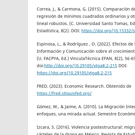
Correa, J., & Carmona, G. (2015). Comparación de
regresión de mínimos cuadrados ordinarios y ot
lineal robustos. (C. Universidad Santo Tomas, E
Estadística, 8(2). DOI:
https://doi.org/10.15332/
Espinosa, L., & Rodríguez , O. (2022). Efectos de
Información y Comunicación sobre el crecimien
(U. FACPYA, Ed.) VinculaTécnica EFAN, 8(2), 56-6
doi:
http://doi.org/10.29105/vtga8.2-215
DOI:
https://doi.org/10.29105/vtga8.2-215
FRED. (2023). Economic Research. Obtenido de
https://fred.stlouisfed.org/
Gómez, W., & Jaime, A. (2010). La Migración Inter
enfoques, una mirada actual. Semestre Económic
Izcara, S. (2016). Violencia postestructural: mi
cárteles de la droga en México. Revista de Estudi