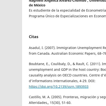
Naghielli Angélica Álvarez-Chombo ,
Universid
de México
Es estudiente de la especialidad de Econometría
Programa Único de Especializaciones en Econo
Citas
Asadul, I. (2007). Immigration Unemployment Re
from Canada. Australian Economic Papers, 68–78
Boubtane, E., Coulibaly, D., & Rault, C. (2011). I
unemployment and GDP in the host country: Boo
causality analysis on OECD countries. Centre d'
d'informations internationales, 4-29. DOI:
https://doi.org/10.2139/ssrn.1893933
Castillo, M. A. (2005). Fronteras, migración y se
Alteridades,, 15(30), 51-60.