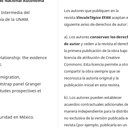
ad Nacional Autónoma
Los autores que publiquen en la
 Intermedia del
revista
VinculaTégica EFAN
aceptan e
mía de la UNAM.
siguiente aviso de derechos de autor:
a). Los autores
conservan los derec
de autor
y ceden a la revista el dere
la primera publicación de la obra baj
licencia de atribución de Creative
lationship: the evidence
Commons. Esta licencia permite a otr
.
compartir la obra siempre que se
mmigration,
reconozca la autoría original y la
tstrap panel Granger
publicación inicial en esta revista.
études prospectives et
b). Los autores pueden establecer
acuerdos contractuales adicionales d
manera independiente para la distrib
guridad en México.
no exclusiva de la versión publicada e
revista (por ejemplo, publicarla en un