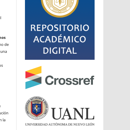
l
hos
cho de
o una
os
e
ución
n la