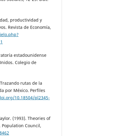
lidad, productividad y
yos. Revista de Economía,
ielo.php?
51
gratoría estadounidense
Unidos. Colegio de
. Trazando rutas de la
a por México. Perfiles
doi.org/10.18504/pl2345-
ylor. (1993). Theories of
. Population Council,
38462