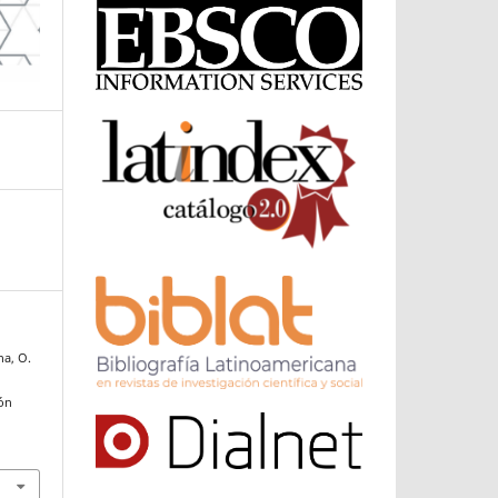
na, O.
ión