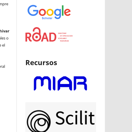
iempre
hivar
ales o
 el
Recursos
ral