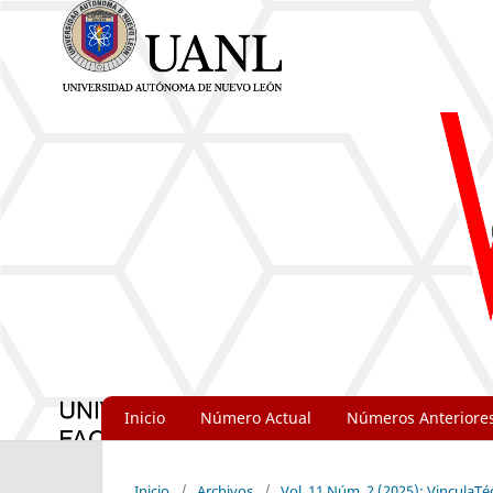
Inicio
Número Actual
Números Anteriore
Inicio
/
Archivos
/
Vol. 11 Núm. 2 (2025): VinculaTé