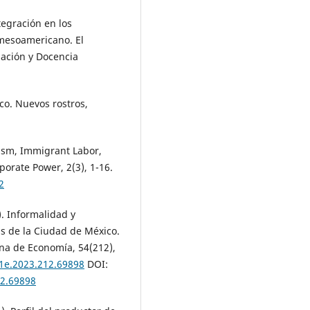
tegración en los
 mesoamericano. El
gación y Docencia
o. Nuevos rostros,
lism, Immigrant Labor,
porate Power, 2(3), 1-16.
2
). Informalidad y
s de la Ciudad de México.
ana de Economía, 54(212),
51e.2023.212.69898
DOI:
12.69898