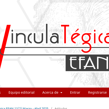
s
Equipo editorial
Acerca de
Entrar
Registrarse
gica EFAN 11(2) Marzo - Abril 2025
/
Artículos