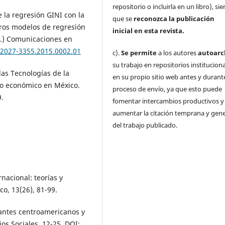
repositorio o incluirla en un libro), s
 la regresión GINI con la
que se
reconozca la publicación
ros modelos de regresión
inicial
en esta revista.
d.) Comunicaciones en
s2027-3355.2015.0002.01
c).
Se permite
a los autores
autoarc
su trabajo en repositorios institucion
 las Tecnologías de la
en su propio sitio web antes y durante
to económico en México.
proceso de envío, ya que esto puede
9.
fomentar intercambios productivos y
aumentar la citación temprana y gene
del trabajo publicado.
nacional: teorías y
o, 13(26), 81-99.
grantes centroamericanos y
os Sociales, 12-25. DOI: