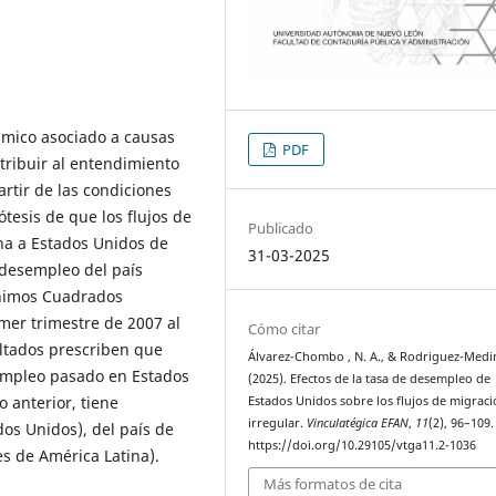
ámico asociado a causas
PDF
ntribuir al entendimiento
rtir de las condiciones
ótesis de que los flujos de
Publicado
na a Estados Unidos de
31-03-2025
 desempleo del país
ínimos Cuadrados
mer trimestre de 2007 al
Cómo citar
ultados prescriben que
Álvarez-Chombo , N. A., & Rodriguez-Medi
esempleo pasado en Estados
(2025). Efectos de la tasa de desempleo de
o anterior, tiene
Estados Unidos sobre los flujos de migrac
irregular.
Vinculatégica EFAN
,
11
(2), 96–109.
dos Unidos), del país de
https://doi.org/10.29105/vtga11.2-1036
es de América Latina).
Más formatos de cita