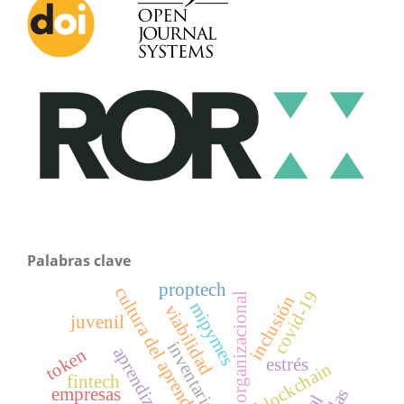
Palabras clave
proptech
cultura del aprendizaje
covid-19
aprendizaje organizacional
inclusión
mipymes
viabilidad
juvenil
inventarios
token
estrés
blockchain
fintech
empresas