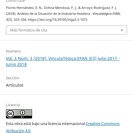
Cómo citar
Flores-Hernández, E. N., Ochoa-Mendoza, F. J., & Arroyo-Rodríguez, F. J.
(2018). Análisis de la Situación de la Industria Hotelera .
Vinculatégica EFAN
,
3
(3), 323–334. https://doi.org/10.29105/vtga3.3-1073
Más formatos de cita
Número
Vol. 3 Núm. 3 (2018): VinculaTégica EFAN 3(3) Julio 2017 -
Junio 2018
Sección
Artículos
Licencia
Esta obra está bajo una licencia internacional
Creative Commons
Atribución 4.0
.