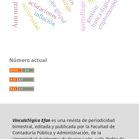
aprendizaje grupal
criptomonedas
banca digital
aclaraciones
universidad
Área rural
gestión
inflación
Número actual
VinculaTégica Efan
es una revista de periodicidad
bimestral, editada y publicada por la Facultad de
Contaduría Pública y Administración, de la
Universidad Autónoma de Nuevo León, calle Pedro de