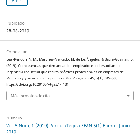
PDF
Publicado
28-06-2019
Cómo citar
Leal-Rendón, N. M., Martínez-Mercado, M. de los Ángeles, & Bacre-Guzmán, D.
(2019). Competencias que demandan los empleadores del estudiante de
Ingeniería Industrial que realiza prácticas profesionales en empresas de
Monterrey y su área metropolitana.
Vinculatégica EFAN
,
5
(1), 585–593.
https://doi.org/10.29105/vtga5.1-1131
Más formatos de cita
Número
Vol. 5 Núm. 1 (2019): VinculaTégica EFAN 5(1) Enero - Junio
2019