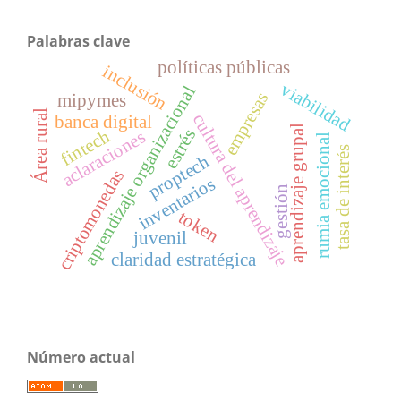
Palabras clave
políticas públicas
inclusión
viabilidad
aprendizaje organizacional
empresas
mipymes
Área rural
cultura del aprendizaje
banca digital
aprendizaje grupal
estrés
fintech
aclaraciones
rumia emocional
tasa de interés
proptech
criptomonedas
inventarios
gestión
token
juvenil
claridad estratégica
Número actual