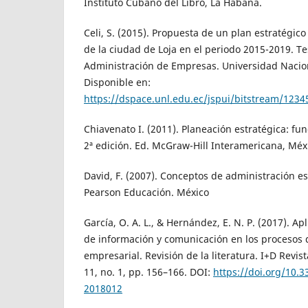
Instituto Cubano del Libro, La Habana.
Celi, S. (2015). Propuesta de un plan estratégic
de la ciudad de Loja en el periodo 2015-2019. Te
Administración de Empresas. Universidad Nacion
Disponible en:
https://dspace.unl.edu.ec/jspui/bitstream/12
Chiavenato I. (2011). Planeación estratégica: fu
2ª edición. Ed. McGraw-Hill Interamericana, Méx
David, F. (2007). Conceptos de administración est
Pearson Educación. México
García, O. A. L., & Hernández, E. N. P. (2017). Ap
de información y comunicación en los procesos 
empresarial. Revisión de la literatura. I+D Revist
11, no. 1, pp. 156–166. DOI:
https://doi.org/10.3
2018012