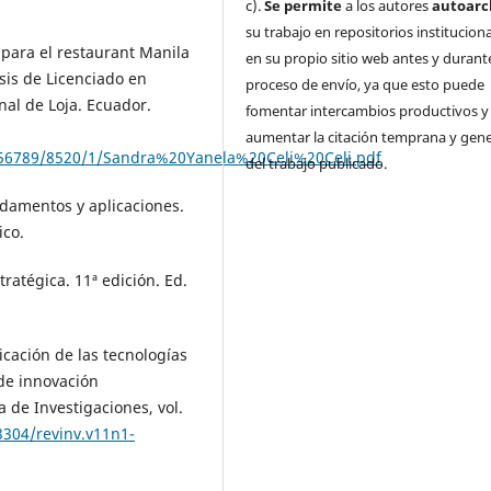
c).
Se permite
a los autores
autoarc
su trabajo en repositorios institucion
o para el restaurant Manila
en su propio sitio web antes y durante
sis de Licenciado en
proceso de envío, ya que esto puede
al de Loja. Ecuador.
fomentar intercambios productivos y
aumentar la citación temprana y gene
3456789/8520/1/Sandra%20Yanela%20Celi%20Celi.pdf
del trabajo publicado.
ndamentos y aplicaciones.
ico.
ratégica. 11ª edición. Ed.
licación de las tecnologías
de innovación
a de Investigaciones, vol.
3304/revinv.v11n1-