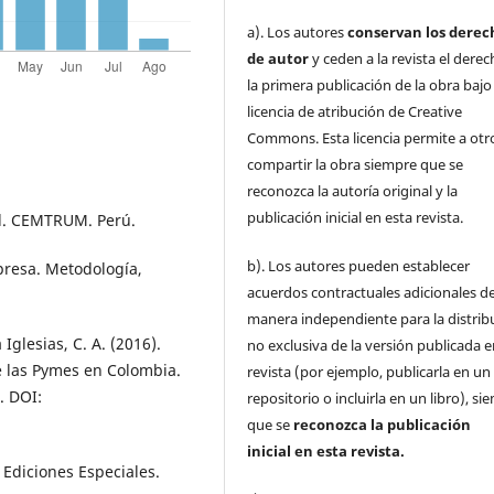
a). Los autores
conservan los derec
de autor
y ceden a la revista el dere
la primera publicación de la obra baj
licencia de atribución de Creative
Commons. Esta licencia permite a otr
compartir la obra siempre que se
reconozca la autoría original y la
publicación inicial en esta revista.
 Ed. CEMTRUM. Perú.
b). Los autores pueden establecer
presa. Metodología,
acuerdos contractuales adicionales d
manera independiente para la distrib
 Iglesias, C. A. (2016).
no exclusiva de la versión publicada e
e las Pymes en Colombia.
revista (por ejemplo, publicarla en un
9. DOI:
repositorio o incluirla en un libro), s
que se
reconozca la publicación
inicial
en esta revista.
. Ediciones Especiales.