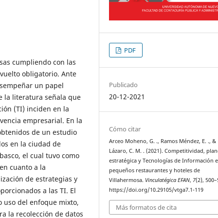
PDF
esas cumpliendo con las
vuelto obligatorio. Ante
Publicado
desempeñar un papel
20-12-2021
la literatura señala que
ión (TI) inciden en la
vencia empresarial. En la
Cómo citar
obtenidos de un estudio
Arceo Moheno, G. ., Ramos Méndez, E. ., & 
os en la ciudad de
Lázaro, C. M. . (2021). Competitividad, pla
basco, el cual tuvo como
estratégica y Tecnologías de Información 
en cuanto a la
pequeños restaurantes y hoteles de
ización de estrategias y
Villahermosa.
Vinculatégica EFAN
,
7
(2), 500–
porcionados a las TI. El
https://doi.org/10.29105/vtga7.1-119
o uso del enfoque mixto,
Más formatos de cita
ra la recolección de datos