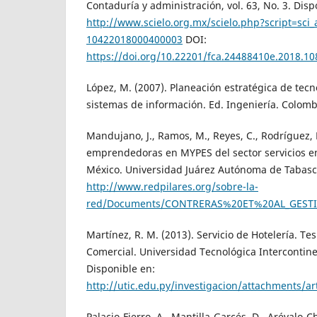
Contaduría y administración, vol. 63, No. 3. Disp
http://www.scielo.org.mx/scielo.php?script=sci
10422018000400003
DOI:
https://doi.org/10.22201/fca.24488410e.2018.10
López, M. (2007). Planeación estratégica de tecn
sistemas de información. Ed. Ingeniería. Colomb
Mandujano, J., Ramos, M., Reyes, C., Rodríguez,
emprendedoras en MYPES del sector servicios en
México. Universidad Juárez Autónoma de Tabasco
http://www.redpilares.org/sobre-la-
red/Documents/CONTRERAS%20ET%20AL_GES
Martínez, R. M. (2013). Servicio de Hotelería. Te
Comercial. Universidad Tecnológica Intercontine
Disponible en:
http://utic.edu.py/investigacion/attachments/a
Palacio-Fierro, A., Mantilla-Garcés, D., Arévalo-