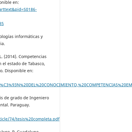
onible en:
_arttext&pid=S0186-
85
ologías informáticas y
ia.
 L. (2014). Competencias
 el estado de Tabasco,
. Disponible en:
TI%C3%93N%20DEL%20CONOCIMIENTO,%20COMPETENCIAS%20EM
sis de grado de Ingeniero
ntal. Paraguay.
rticle/74/tesis%20completa.pdf
Chávez, P. Guadalupe-