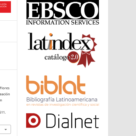
Flores
neación
en
511.