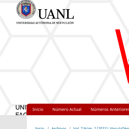
Inicio
Número Actual
Números Anteriore
Inicio
/
Archivos
/
Vol. 7 Núm. 2 (2021): VinculaTég