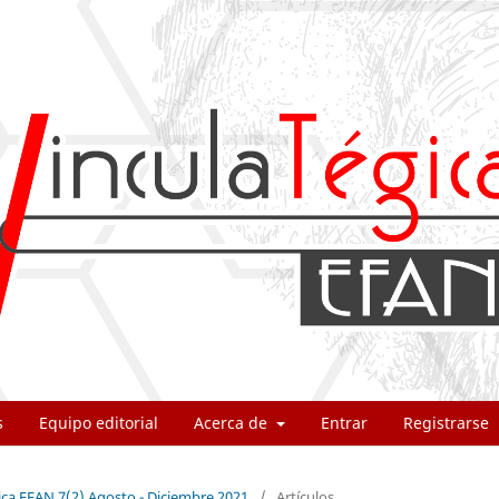
s
Equipo editorial
Acerca de
Entrar
Registrarse
ica EFAN 7(2) Agosto - Diciembre 2021
/
Artículos