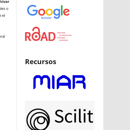
hivar
ales o
 el
ral
Recursos