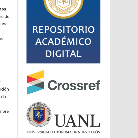
hos
cho de
o una
os
e
ución
n la
iempre