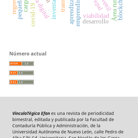
emprendimiento
banca digital
inventarios
blockchain
juvenil
Área rural
covid-19
viabilidad
desarrollo
Número actual
VinculaTégica Efan
es una revista de periodicidad
bimestral, editada y publicada por la Facultad de
Contaduría Pública y Administración, de la
Universidad Autónoma de Nuevo León, calle Pedro de
Alba S/N Cd. Universitaria, San Nicolás de los Garza,