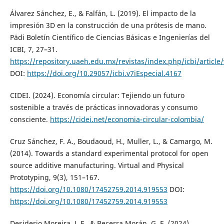
Álvarez Sánchez, E., & Falfán, L. (2019). El impacto de la
impresión 3D en la construcción de una prótesis de mano.
Pädi Boletín Científico de Ciencias Básicas e Ingenierías del
ICBI, 7, 27–31.
https://repository.uaeh.edu.mx/revistas/index.php/icbi/article
DOI:
https://doi.org/10.29057/icbi.v7iEspecial.4167
CIDEI. (2024). Economía circular: Tejiendo un futuro
sostenible a través de prácticas innovadoras y consumo
consciente.
https://cidei.net/economia-circular-colombia/
Cruz Sánchez, F. A., Boudaoud, H., Muller, L., & Camargo, M.
(2014). Towards a standard experimental protocol for open
source additive manufacturing. Virtual and Physical
Prototyping, 9(3), 151–167.
https://doi.org/10.1080/17452759.2014.919553
DOI:
https://doi.org/10.1080/17452759.2014.919553
Desiderio Moreira, J. F., & Becerra Morán, G. E. (2024).