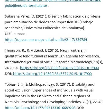
polietileno-de-tereftalato/
Subirana Pérez, D. (2021). Diseño y fabricación de prótesis
para amputación de dedos con impresión 3D [Trabajo
académico, Universitat Politècnica de Catalunya].
UPCommons.
https://upcommons.upc.edu/handle/2117/339784
Thomson, R., & McLeod, J. (2015). New frontiers in
qualitative longitudinal research: An agenda for research.
International Journal of Social Research Methodology, 18(3),
243–250.
https://doi.org/10.1080/13645579.2015.1017900
DOI:
https://doi.org/10.1080/13645579.2015.1017900
Tobias, E. I., & Mukhopadhyay, S. (2017). Disability and
social exclusion: Experiences of individuals with visual
impairments in the Oshikoto and Oshana regions of
Namibia. Psychology and Developing Societies, 29(1), 22–43.
https://doi.org/10.1177/0971333616689203
DOI: