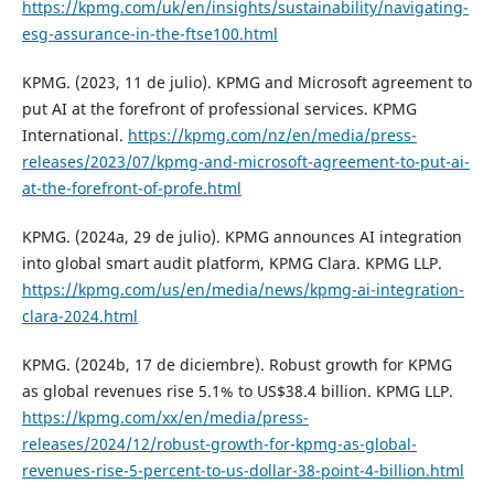
https://kpmg.com/uk/en/insights/sustainability/navigating-
esg-assurance-in-the-ftse100.html
KPMG. (2023, 11 de julio). KPMG and Microsoft agreement to
put AI at the forefront of professional services. KPMG
International.
https://kpmg.com/nz/en/media/press-
releases/2023/07/kpmg-and-microsoft-agreement-to-put-ai-
at-the-forefront-of-profe.html
KPMG. (2024a, 29 de julio). KPMG announces AI integration
into global smart audit platform, KPMG Clara. KPMG LLP.
https://kpmg.com/us/en/media/news/kpmg-ai-integration-
clara-2024.html
KPMG. (2024b, 17 de diciembre). Robust growth for KPMG
as global revenues rise 5.1% to US$38.4 billion. KPMG LLP.
https://kpmg.com/xx/en/media/press-
releases/2024/12/robust-growth-for-kpmg-as-global-
revenues-rise-5-percent-to-us-dollar-38-point-4-billion.html