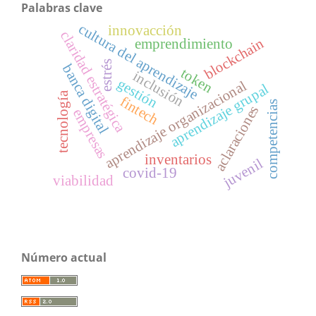
Palabras clave
cultura del aprendizaje
innovacción
claridad estratégica
blockchain
emprendimiento
estrés
banca digital
token
inclusión
gestión
aprendizaje organizacional
aprendizaje grupal
tecnología
fintech
competencias
aclaraciones
empresas
inventarios
juvenil
covid-19
viabilidad
Número actual