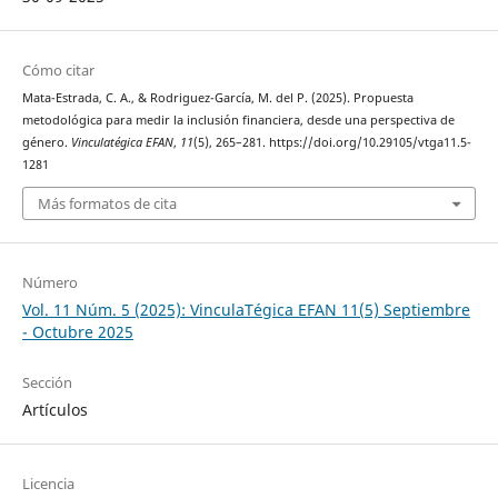
Cómo citar
Mata-Estrada, C. A., & Rodriguez-García, M. del P. (2025). Propuesta
metodológica para medir la inclusión financiera, desde una perspectiva de
género.
Vinculatégica EFAN
,
11
(5), 265–281. https://doi.org/10.29105/vtga11.5-
1281
Más formatos de cita
Número
Vol. 11 Núm. 5 (2025): VinculaTégica EFAN 11(5) Septiembre
- Octubre 2025
Sección
Artículos
Licencia