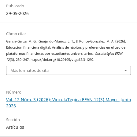
Publicado
29-05-2026
Cómo citar
García-Garza, M. G., Guajardo-Muñoz, L. T., & Ponce-González, M. A. (2026).
Educación financiera digital: Análisis de hábitos y preferencias en el uso de
plataformas financieras por estudiantes universitarios.
Vinculatégica EFAN
,
12
(3), 230–247. https://doi.org/10.29105/vtga12.3-1292
Más formatos de cita
Número
Vol. 12 Núm. 3 (2026): VinculaTégica EFAN 12(3) Mayo - Junio
2026
Sección
Artículos