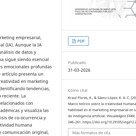
rketing empresarial,
PDF
ial (IA). Aunque la IA
nálisis de datos y
na sigue siendo esencial
Publicado
es emocionales profundas
31-03-2026
e artículo presenta un
creatividad en marketing
identificando tendencias,
Cómo citar
 reciente. La
Kraul-Flores, K., & Sáenz-López, K. A. C. (20
 relacionados con
Marco teórico sobre la creatividad human
adémicas y visualiza las
habilidad en el marketing empresarial en l
de inteligencia artificial.
Vinculatégica EFAN
sis de co-ocurrencia y
246–261. https://doi.org/10.29105/vtga12.
eatividad humana
 comunicación original,
Más formatos de cita