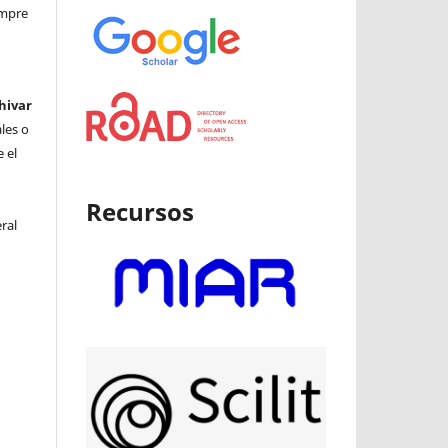
iempre
hivar
ales o
 el
Recursos
ral