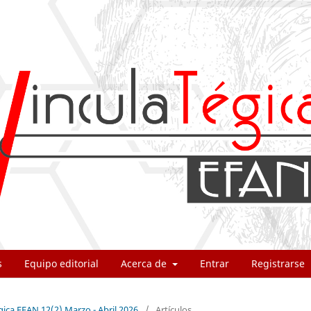
s
Equipo editorial
Acerca de
Entrar
Registrarse
gica EFAN 12(2) Marzo - Abril 2026
/
Artículos