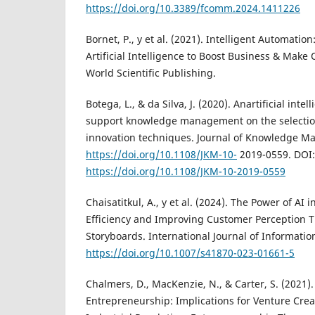
https://doi.org/10.3389/fcomm.2024.1411226
Bornet, P., y et al. (2021). Intelligent Automati
Artificial Intelligence to Boost Business & Ma
World Scientific Publishing.
Botega, L., & da Silva, J. (2020). Anartificial inte
support knowledge management on the selection
innovation techniques. Journal of Knowledge M
https://doi.org/10.1108/JKM-10-
2019-0559. DOI:
https://doi.org/10.1108/JKM-10-2019-0559
Chaisatitkul, A., y et al. (2024). The Power of AI
Efficiency and Improving Customer Perception 
Storyboards. International Journal of Informati
https://doi.org/10.1007/s41870-023-01661-5
Chalmers, D., MacKenzie, N., & Carter, S. (2021). 
Entrepreneurship: Implications for Venture Crea