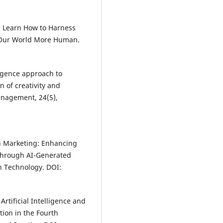
on: Learn How to Harness
ke Our World More Human.
lligence approach to
 of creativity and
anagement, 24(5),
 in Marketing: Enhancing
Through AI-Generated
on Technology. DOI:
Artificial Intelligence and
tion in the Fourth