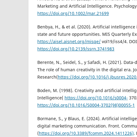
Marketing and Artificial Intelligence. Psycholog
https://doi.org/10.1002/mar.21699
Benbya, H., & et al. (2020). Artificial intelligenc
state and future opportunities. MIS Quarterly Ex
https://aisel.aisnet.org/misqe/
vol19/iss4/4. DOI
https://doi.org/10.2139/ssrn.3741983
Berente, N., Seidel, S., y Safadi, H. (2021). Data
The role of human creativity in the digital era. J
Research(
https://doi.org/10.1016/j.jbusres.2020
Boden, M. (1998). Creativity and artificial intellig
Intelligence(
https://doi.org/10.1016/s0004-
3702
https://doi.org/10.1016/S0004-3702(98)00055-1
Bormane, S., y Blaus, E. (2024). Artificial intellig
digital marketing communication. Front. Commu
(
https://doi.org/10.3389/fcomm.2024.1411226)
.