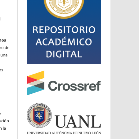
l
hos
cho de
o una
os
e
ución
n la