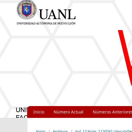
Inicio
Número Actual
Números Anteriore
Inicio
/
Archivos
/
Vol. 12 Núm. 2 (2026): VinculaTé