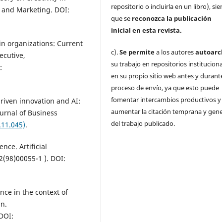
repositorio o incluirla en un libro), s
y and Marketing. DOI:
que se
reconozca la publicación
inicial
en esta revista.
e in organizations: Current
c).
Se permite
a los autores
autoarc
ecutive,
su trabajo en repositorios institucion
:
en su propio sitio web antes y durante
proceso de envío, ya que esto puede
fomentar intercambios productivos y
-driven innovation and AI:
aumentar la citación temprana y gene
ournal of Business
del trabajo publicado.
.11.045)
.
ence. Artificial
(98)00055-1 ). DOI:
ence in the context of
n.
 DOI: