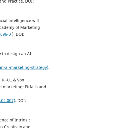
and Practice. DOI:
cial intelligence will
 Academy of Marketing
0696-0
). DOI:
w to design an AI
an-ai-marketing-strategy)
.
. K.-U., & Von
d marketing: Pitfalls and
.04.007)
. DOI:
uence of Intrinsic
on Creativity and