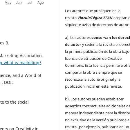
Los autores que publiquen en la
revista
VinculaTégica EFAN
aceptan e
siguiente aviso de derechos de autor:
a). Los autores
conservan los derec
nes B.
de autor
y ceden a la revista el dere
la primera publicación de la obra baj
Marketing Association,
licencia de atribución de Creative
ng-what-is-marketing/
.
Commons. Esta licencia permite a otr
compartir la obra siempre que se
ligence, and a World of
reconozca la autoría original y la
 . DOI:
publicación inicial en esta revista.
b). Los autores pueden establecer
te to the social
acuerdos contractuales adicionales d
manera independiente para la distrib
no exclusiva de la versión publicada e
revista (por ejemplo, publicarla en un
ory on Creativity in