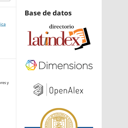
Base de datos
ica
ores y