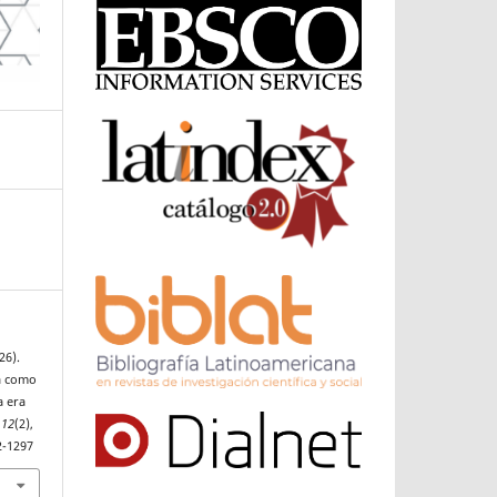
26).
a como
a era
,
12
(2),
2-1297