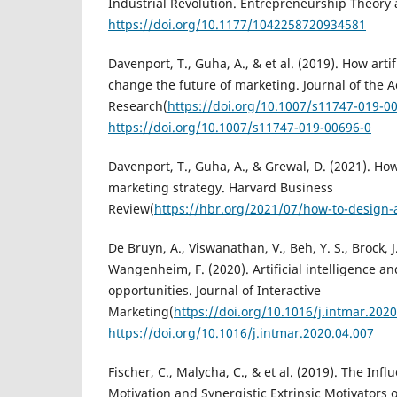
Industrial Revolution. Entrepreneurship Theory 
https://doi.org/10.1177/1042258720934581
Davenport, T., Guha, A., & et al. (2019). How artifi
change the future of marketing. Journal of the
Research(
https://doi.org/10.1007/s11747-019-0
https://doi.org/10.1007/s11747-019-00696-0
Davenport, T., Guha, A., & Grewal, D. (2021). Ho
marketing strategy. Harvard Business
Review(
https://hbr.org/2021/07/how-to-design-
De Bruyn, A., Viswanathan, V., Beh, Y. S., Brock, J
Wangenheim, F. (2020). Artificial intelligence an
opportunities. Journal of Interactive
Marketing(
https://doi.org/10.1016/j.intmar.2020
https://doi.org/10.1016/j.intmar.2020.04.007
Fischer, C., Malycha, C., & et al. (2019). The Infl
Motivation and Synergistic Extrinsic Motivators 