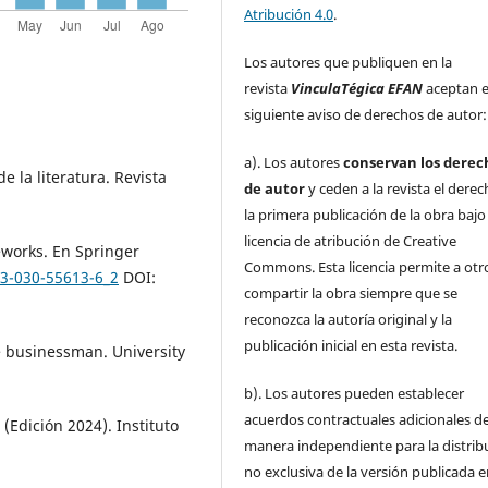
Atribución 4.0
.
Los autores que publiquen en la
revista
VinculaTégica EFAN
aceptan e
siguiente aviso de derechos de autor:
a). Los autores
conservan los derec
e la literatura. Revista
de autor
y ceden a la revista el dere
la primera publicación de la obra baj
licencia de atribución de Creative
eworks. En Springer
Commons. Esta licencia permite a otr
-3-030-55613-6_2
DOI:
compartir la obra siempre que se
reconozca la autoría original y la
publicación inicial en esta revista.
he businessman. University
b). Los autores pueden establecer
acuerdos contractuales adicionales d
(Edición 2024). Instituto
manera independiente para la distrib
no exclusiva de la versión publicada e