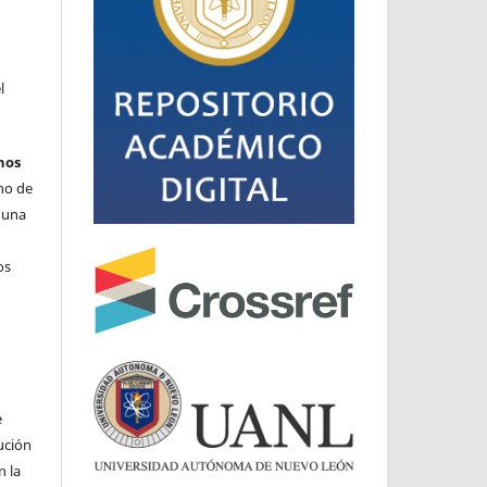
l
hos
cho de
o una
os
e
ución
n la