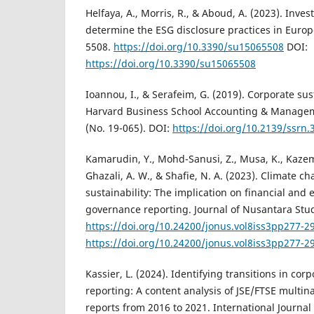
Helfaya, A., Morris, R., & Aboud, A. (2023). Inves
determine the ESG disclosure practices in Europe.
5508.
https://doi.org/10.3390/su15065508
DOI:
https://doi.org/10.3390/su15065508
Ioannou, I., & Serafeim, G. (2019). Corporate sust
Harvard Business School Accounting & Managem
(No. 19-065). DOI:
https://doi.org/10.2139/ssrn
Kamarudin, Y., Mohd-Sanusi, Z., Musa, K., Kazem
Ghazali, A. W., & Shafie, N. A. (2023). Climate ch
sustainability: The implication on financial and
governance reporting. Journal of Nusantara Stud
https://doi.org/10.24200/jonus.vol8iss3pp277-2
https://doi.org/10.24200/jonus.vol8iss3pp277-2
Kassier, L. (2024). Identifying transitions in corp
reporting: A content analysis of JSE/FTSE multina
reports from 2016 to 2021. International Journal