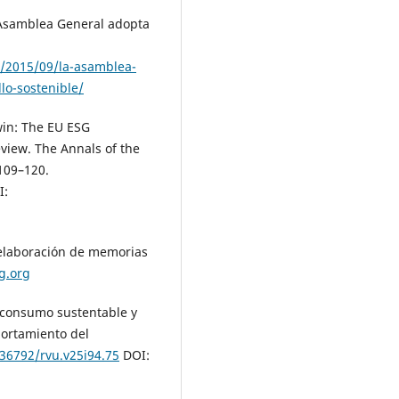
a Asamblea General adopta
/2015/09/la-asamblea-
lo-sostenible/
 win: The EU ESG
review. The Annals of the
 109–120.
I:
a elaboración de memorias
g.org
El consumo sustentable y
portamiento del
.36792/rvu.v25i94.75
DOI: