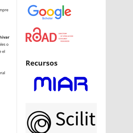
iempre
hivar
ales o
 el
Recursos
ral