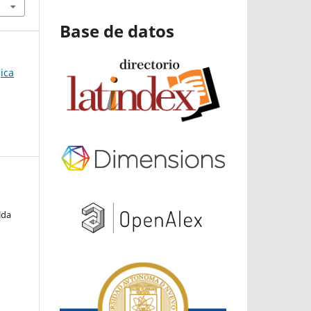
Base de datos
ica
lda