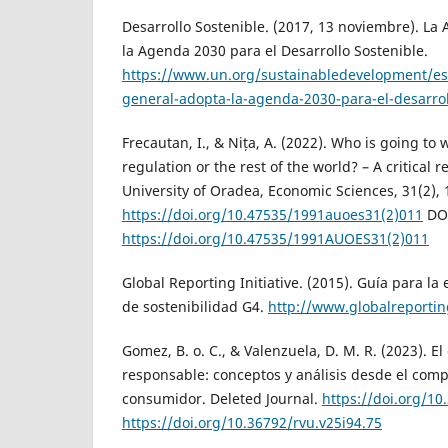
Desarrollo Sostenible. (2017, 13 noviembre). L
la Agenda 2030 para el Desarrollo Sostenible.
https://www.un.org/sustainabledevelopment/es
general-adopta-la-agenda-2030-para-el-desarrol
Frecautan, I., & Nița, A. (2022). Who is going to
regulation or the rest of the world? – A critical 
University of Oradea, Economic Sciences, 31(2),
https://doi.org/10.47535/1991auoes31(2)011
DO
https://doi.org/10.47535/1991AUOES31(2)011
Global Reporting Initiative. (2015). Guía para l
de sostenibilidad G4.
http://www.globalreportin
Gomez, B. o. C., & Valenzuela, D. M. R. (2023). 
responsable: conceptos y análisis desde el com
consumidor. Deleted Journal.
https://doi.org/10
https://doi.org/10.36792/rvu.v25i94.75