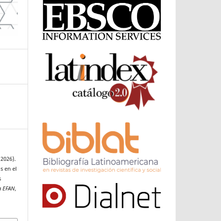
(2026).
s en el
s
a EFAN
,