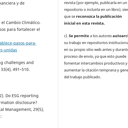
revista (por ejemplo, publicarla en un
anciera y de
repositorio o incluirla en un libro), s
que se
reconozca la publicación
 el Cambio Climático.
inicial
en esta revista.
sos para fortalecer el
c).
Se permite
a los autores
autoarc
su trabajo en repositorios institucion
tablece-pasos-para-
en su propio sitio web antes y durante
es-unidas
proceso de envío, ya que esto puede
ing challenges and
fomentar intercambios productivos y
33(4), 491–510.
aumentar la citación temprana y gene
del trabajo publicado.
022). Do ESG reporting
ormation disclosure?
tal Management, 29(5),
: