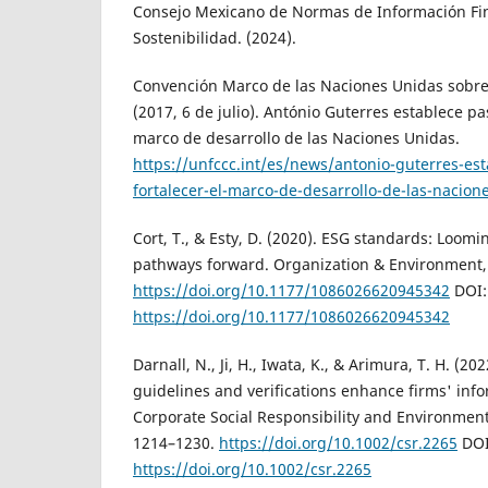
Consejo Mexicano de Normas de Información Fin
Sostenibilidad. (2024).
Convención Marco de las Naciones Unidas sobre
(2017, 6 de julio). António Guterres establece pa
marco de desarrollo de las Naciones Unidas.
https://unfccc.int/es/news/antonio-guterres-es
fortalecer-el-marco-de-desarrollo-de-las-nacion
Cort, T., & Esty, D. (2020). ESG standards: Loom
pathways forward. Organization & Environment, 
https://doi.org/10.1177/1086026620945342
DOI:
https://doi.org/10.1177/1086026620945342
Darnall, N., Ji, H., Iwata, K., & Arimura, T. H. (2
guidelines and verifications enhance firms' inf
Corporate Social Responsibility and Environmen
1214–1230.
https://doi.org/10.1002/csr.2265
DOI
https://doi.org/10.1002/csr.2265