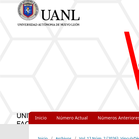
Inicio
Número Actual
Números Anteriore
Inicio
/
Archivos
/
Vol. 12 Núm. 2 (2026): VinculaTé