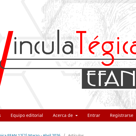
s
Equipo editorial
Acerca de
Entrar
Registrarse
gica EFAN 12(2) Marzo - Abril 2026
/
Artículos