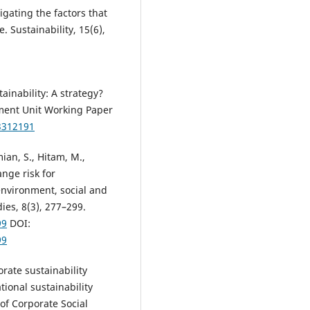
tigating the factors that
 Sustainability, 15(6),
ainability: A strategy?
ent Unit Working Paper
.3312191
ian, S., Hitam, M.,
ange risk for
 environment, social and
ies, 8(3), 277–299.
99
DOI:
99
orate sustainability
tional sustainability
 of Corporate Social