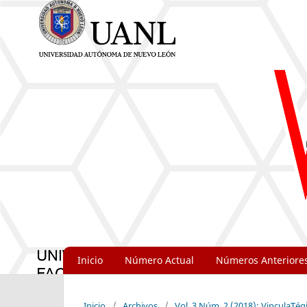
Inicio
Número Actual
Números Anteriore
Inicio
/
Archivos
/
Vol. 3 Núm. 2 (2018): VinculaTégi