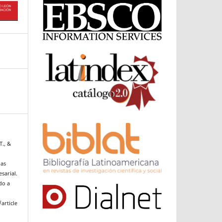
T., &
las
sarial.
do a
article