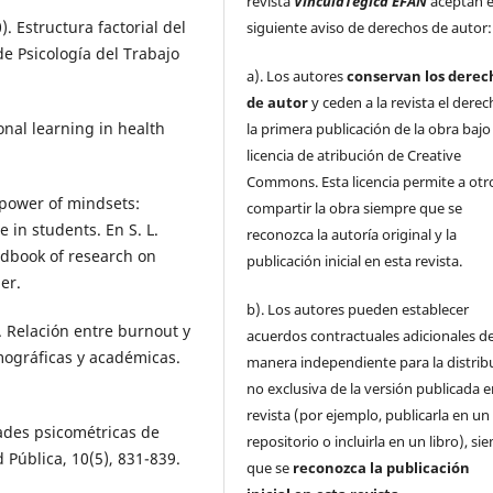
revista
VinculaTégica EFAN
aceptan e
. Estructura factorial del
siguiente aviso de derechos de autor:
de Psicología del Trabajo
a). Los autores
conservan los derec
de autor
y ceden a la revista el dere
nal learning in health
la primera publicación de la obra baj
licencia de atribución de Creative
Commons. Esta licencia permite a otr
e power of mindsets:
compartir la obra siempre que se
 in students. En S. L.
reconozca la autoría original y la
andbook of research on
publicación inicial en esta revista.
er.
b). Los autores pueden establecer
). Relación entre burnout y
acuerdos contractuales adicionales d
ográficas y académicas.
manera independiente para la distrib
no exclusiva de la versión publicada e
revista (por ejemplo, publicarla en un
dades psicométricas de
repositorio o incluirla en un libro), s
d Pública, 10(5), 831-839.
que se
reconozca la publicación