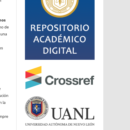
l
hos
cho de
o una
os
e
ución
n la
iempre