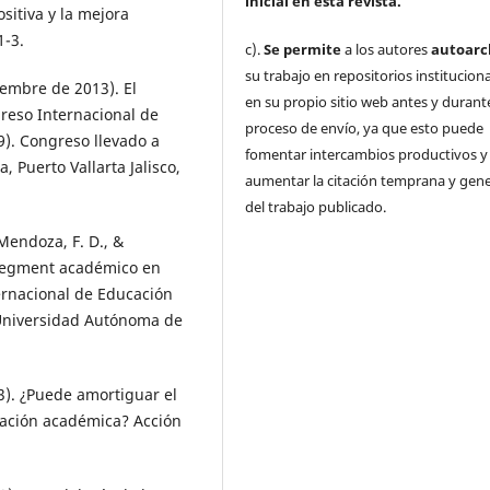
inicial
en esta revista.
ositiva y la mejora
1-3.
c).
Se permite
a los autores
autoarc
su trabajo en repositorios institucion
viembre de 2013). El
en su propio sitio web antes y durante
reso Internacional de
proceso de envío, ya que esto puede
9). Congreso llevado a
fomentar intercambios productivos y
 Puerto Vallarta Jalisco,
aumentar la citación temprana y gene
del trabajo publicado.
 Mendoza, F. D., &
agegment académico en
ernacional de Educación
 Universidad Autónoma de
3). ¿Puede amortiguar el
nación académica? Acción