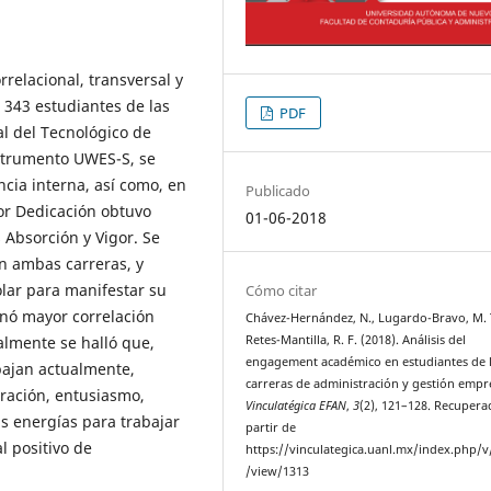
rrelacional, transversal y
343 estudiantes de las
PDF
l del Tecnológico de
nstrumento UWES-S, se
ncia interna, así como, en
Publicado
tor Dedicación obtuvo
01-06-2018
 Absorción y Vigor. Se
n ambas carreras, y
olar para manifestar su
Cómo citar
nó mayor correlación
Chávez-Hernández, N., Lugardo-Bravo, M. 
nalmente se halló que,
Retes-Mantilla, R. F. (2018). Análisis del
engagement académico en estudiantes de 
bajan actualmente,
carreras de administración y gestión empre
iración, entusiasmo,
Vinculatégica EFAN
,
3
(2), 121–128. Recupera
s energías para trabajar
partir de
l positivo de
https://vinculategica.uanl.mx/index.php/v/
/view/1313