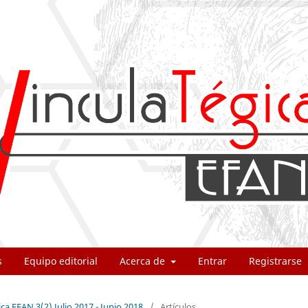
s
Equipo editorial
Acerca de
Entrar
Registrarse
ca EFAN 3(2) Julio 2017 - Junio 2018
/
Artículos