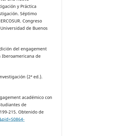
tigación y Práctica
estigación. Séptimo
l MERCOSUR. Congreso
la Universidad de Buenos
 Medición del engagement
ta Iberoamericana de
vestigación (2ª ed.).
 engagement académico con
studiantes de
 199-215. Obtenido de
xt&pid=S0864-