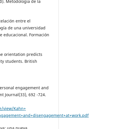
10). Metodología de la
 Relación entre el
ogía de una universidad
te educacional. Formación
me orientation predicts
y students. British
f personal engagement and
 Journal(33), 692 -724.
le/view/Kahn+
+engagement+and+disengagement+at+work.pdf
tiva: una nueva