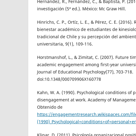
Hernández, R., Fernández, C., & Baptista, P. (20
investigación (5ª ed.). México: Mc Graw Hill.
Hinrichs, C. P., Ortíz, L. E., & Pérez, C. E. (2016).
bienestar académico de estudiantes de kinesiol
tradicional de Chile y su percepción del ambien
universitaria, 9(1), 109-116.
Horstmanshof, L., & Zimitat, C. (2007). Future ti
academic engagement among first-year universit
Journal of Educational Psychology(77), 703-718.
doi:10.1348/000709906X160778
Kahn, W. A. (1990). Psychological conditions o
disengagement at work. Academy of Management
Obtenido de
https://engagementresearch.wikispaces.com/fi
(1990)_Psychological+conditions+of+personal
Klinar, D. (2011). Psicología organizacional posi