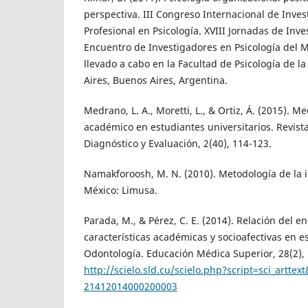
perspectiva. III Congreso Internacional de Inves
Profesional en Psicología. XVIII Jornadas de Inv
Encuentro de Investigadores en Psicología de
llevado a cabo en la Facultad de Psicología de 
Aires, Buenos Aires, Argentina.
Medrano, L. A., Moretti, L., & Ortiz, Á. (2015).
académico en estudiantes universitarios. Revis
Diagnóstico y Evaluación, 2(40), 114-123.
Namakforoosh, M. N. (2010). Metodología de la in
México: Limusa.
Parada, M., & Pérez, C. E. (2014). Relación del
características académicas y socioafectivas en e
Odontología. Educación Médica Superior, 28(2),
http://scielo.sld.cu/scielo.php?script=sci_artte
21412014000200003