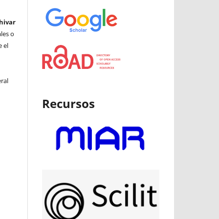
hivar
ales o
 el
ral
Recursos