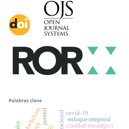
Palabras clave
blockchain
juvenil
covid-19
enfoque temporal
claridad estratégica