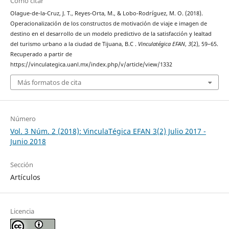
Cómo citar
Olague-de-la-Cruz, J. T., Reyes-Orta, M., & Lobo-Rodríguez, M. O. (2018).
Operacionalización de los constructos de motivación de viaje e imagen de
destino en el desarrollo de un modelo predictivo de la satisfacción y lealtad
del turismo urbano a la ciudad de Tijuana, B.C .
Vinculatégica EFAN
,
3
(2), 59–65.
Recuperado a partir de
https://vinculategica.uanl.mx/index.php/v/article/view/1332
Más formatos de cita
Número
Vol. 3 Núm. 2 (2018): VinculaTégica EFAN 3(2) Julio 2017 -
Junio 2018
Sección
Artículos
Licencia