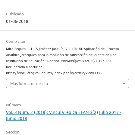
Publicado
01-06-2018
Cómo citar
Mira-Segura, L. L., & Jiménez-Jarquín, V. I. (2018). Aplicación del Proceso
Analítico Jerárquico para la medición de satisfacción del cliente en una
Institución de Educación Superior.
Vinculatégica EFAN
,
3
(2), 157–163.
Recuperado a partir de
https://vinculategica.uanl.mx/index.php/v/article/view/1336
Más formatos de cita
Número
Vol. 3 Núm. 2 (2018): VinculaTégica EFAN 3(2) Julio 2017 -
Junio 2018
Sección