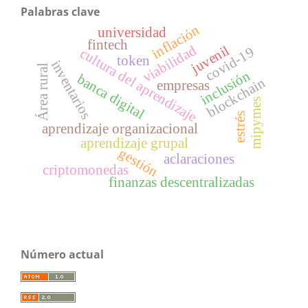
Palabras clave
inflación
universidad
fintech
viabilidad
juvenil
covid-19
cultura del aprendizaje
token
inventarios
Área rural
inclusión
banca digital
blockchain
empresas
mipymes
estrés
aprendizaje organizacional
aprendizaje grupal
gestión
aclaraciones
criptomonedas
finanzas descentralizadas
Número actual