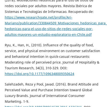
(2018). Motivaciones hedónicas para el uso de sitios de
redes sociales por adultos mayores. Revista Ibérica de
Sistemas e Tecnologías de Informacao. Recuperado de:
https://www.researchgate.net/profile/Ari-
Mariano/publication/330844509_Motivaciones_hedonicas_para_e
hedonicas-para-el-uso-de-sitios-de-redes-sociales-por-
adultos-mayores-un-estudio-exploratorio-en-Chile.pdf
Ryu, K., Han, H., (2010). Influence of the quality of food,
service, and physical environment on customer satisfaction
and behavioral intention in quick-casual restaurants:
Moderating role of perceived price. Journal of Hospitality &
Tourism Research, 34(3), 310-329. DOI:
https://doi.org/10.1177/1096348009350624
Salehzadeh, Reza y Pool, Javad. (2016). Brand Attitude and
Perceived Value and Purchase Intention toward Global
Luxury Brands. Journal of International Consumer
Marketing. 1-9.