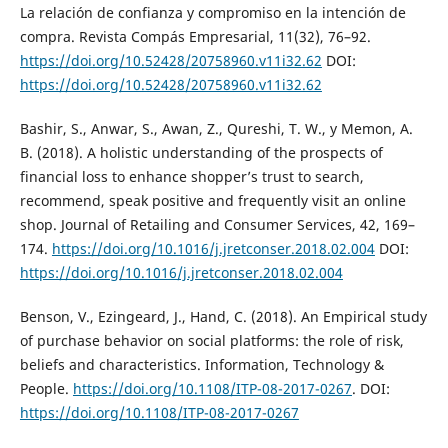
La relación de confianza y compromiso en la intención de
compra. Revista Compás Empresarial, 11(32), 76–92.
https://doi.org/10.52428/20758960.v11i32.62
DOI:
https://doi.org/10.52428/20758960.v11i32.62
Bashir, S., Anwar, S., Awan, Z., Qureshi, T. W., y Memon, A.
B. (2018). A holistic understanding of the prospects of
financial loss to enhance shopper’s trust to search,
recommend, speak positive and frequently visit an online
shop. Journal of Retailing and Consumer Services, 42, 169–
174.
https://doi.org/10.1016/j.jretconser.2018.02.004
DOI:
https://doi.org/10.1016/j.jretconser.2018.02.004
Benson, V., Ezingeard, J., Hand, C. (2018). An Empirical study
of purchase behavior on social platforms: the role of risk,
beliefs and characteristics. Information, Technology &
People.
https://doi.org/10.1108/ITP-08-2017-0267
. DOI:
https://doi.org/10.1108/ITP-08-2017-0267