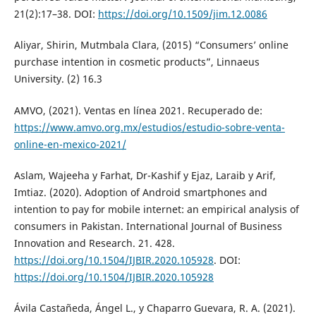
21(2):17–38. DOI:
https://doi.org/10.1509/jim.12.0086
Aliyar, Shirin, Mutmbala Clara, (2015) “Consumers’ online
purchase intention in cosmetic products”, Linnaeus
University. (2) 16.3
AMVO, (2021). Ventas en línea 2021. Recuperado de:
https://www.amvo.org.mx/estudios/estudio-sobre-venta-
online-en-mexico-2021/
Aslam, Wajeeha y Farhat, Dr-Kashif y Ejaz, Laraib y Arif,
Imtiaz. (2020). Adoption of Android smartphones and
intention to pay for mobile internet: an empirical analysis of
consumers in Pakistan. International Journal of Business
Innovation and Research. 21. 428.
https://doi.org/10.1504/IJBIR.2020.105928
. DOI:
https://doi.org/10.1504/IJBIR.2020.105928
Ávila Castañeda, Ángel L., y Chaparro Guevara, R. A. (2021).