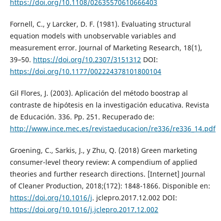
https://doi.org/10.1108/02635570610666403
Fornell, C., y Larcker, D. F. (1981). Evaluating structural
equation models with unobservable variables and
measurement error. Journal of Marketing Research, 18(1),
39–50.
https://doi.org/10.2307/3151312
DOI:
https://doi.org/10.1177/002224378101800104
Gil Flores, J. (2003). Aplicación del método boostrap al
contraste de hipótesis en la investigación educativa. Revista
de Educación. 336. Pp. 251. Recuperado de:
http://www.ince.mec.es/revistaeducacion/re336/re336_14.pdf
Groening, C., Sarkis, J., y Zhu, Q. (2018) Green marketing
consumer-level theory review: A compendium of applied
theories and further research directions. [Internet] Journal
of Cleaner Production, 2018;(172): 1848-1866. Disponible en:
https://doi.org/10.1016/j
. jclepro.2017.12.002 DOI:
https://doi.org/10.1016/j.jclepro.2017.12.002