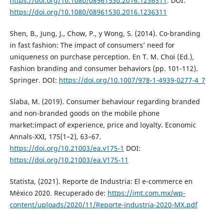
https://doi.org/10.1080/08961530.2016.1236311
. DOI:
https://doi.org/10.1080/08961530.2016.1236311
Shen, B., Jung, J., Chow, P., y Wong, S. (2014). Co-branding
in fast fashion: The impact of consumers’ need for
uniqueness on purchase perception. En T. M. Choi (Ed.),
Fashion branding and consumer behaviors (pp. 101-112).
Springer. DOI:
https://doi.org/10.1007/978-1-4939-0277-4_7
Slaba, M. (2019). Consumer behaviour regarding branded
and non-branded goods on the mobile phone
market:impact of experience, price and loyalty. Economic
Annals-ХХI, 175(1–2), 63–67.
https://doi.org/10.21003/ea.v175-1
DOI:
https://doi.org/10.21003/ea.V175-11
Statista, (2021). Reporte de Industria: El e-commerce en
México 2020. Recuperado de:
https://imt.com.mx/wp-
content/uploads/2020/11/Reporte-industria-2020-MX.pdf