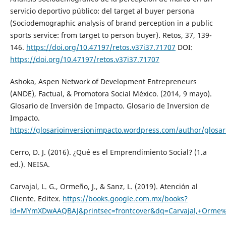
servicio deportivo público: del target al buyer persona
(Sociodemographic analysis of brand perception in a public
sports service: from target to person buyer). Retos, 37, 139-
146.
https://doi.org/10.47197/retos.v37i37.71707
DOI:
https://doi.org/10.47197/retos.v37i37.71707
Ashoka, Aspen Network of Development Entrepreneurs
(ANDE), Factual, & Promotora Social México. (2014, 9 mayo).
Glosario de Inversión de Impacto. Glosario de Inversion de
Impacto.
https://glosarioinversionimpacto.wordpress.com/author/glosar
Cerro, D. J. (2016). ¿Qué es el Emprendimiento Social? (1.a
ed.). NEISA.
Carvajal, L. G., Ormeño, J., & Sanz, L. (2019). Atención al
Cliente. Editex.
https://books.google.com.mx/books?
id=MYmXDwAAQBAJ&printsec=frontcover&dq=Carvajal,+Orm