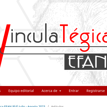
s
Equipo editorial
Acerca de
Entrar
Registrarse
ica EFAN 9(4) Julio - Agosto 2023
/
Artículos