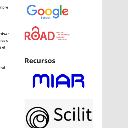
iempre
hivar
ales o
 el
Recursos
ral