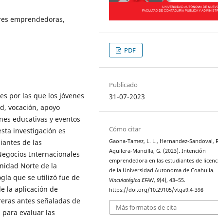
res emprendedoras,
PDF
Publicado
es por las que los jóvenes
31-07-2023
, vocación, apoyo
nes educativas y eventos
Cómo citar
sta investigación es
iantes de las
Gaona-Tamez, L. L., Hernandez-Sandoval, R
Aguilera-Mancilla, G. (2023). Intención
Negocios Internacionales
emprendedora en las estudiantes de licenc
nidad Norte de la
de la Universidad Autonoma de Coahuila.
ía que se utilizó fue de
Vinculatégica EFAN
,
9
(4), 43–55.
de la aplicación de
https://doi.org/10.29105/vtga9.4-398
reras antes señaladas de
Más formatos de cita
 para evaluar las