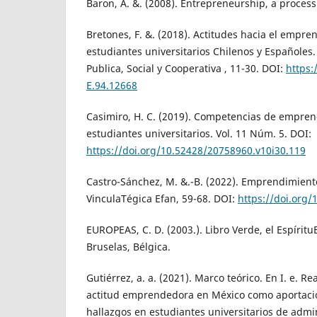
Baron, A. &. (2008). Entrepreneurship, a process
Bretones, F. &. (2018). Actitudes hacia el empre
estudiantes universitarios Chilenos y Españoles
Publica, Social y Cooperativa , 11-30. DOI:
https:
E.94.12668
Casimiro, H. C. (2019). Competencias de empre
estudiantes universitarios. Vol. 11 Núm. 5. DOI:
https://doi.org/10.52428/20758960.v10i30.119
Castro-Sánchez, M. &.-B. (2022). Emprendimient
VinculaTégica Efan, 59-68. DOI:
https://doi.org/
EUROPEAS, C. D. (2003.). Libro Verde, el Espírit
Bruselas, Bélgica.
Gutiérrez, a. a. (2021). Marco teórico. En I. e. Rea
actitud emprendedora en México como aportació
hallazgos en estudiantes universitarios de admin