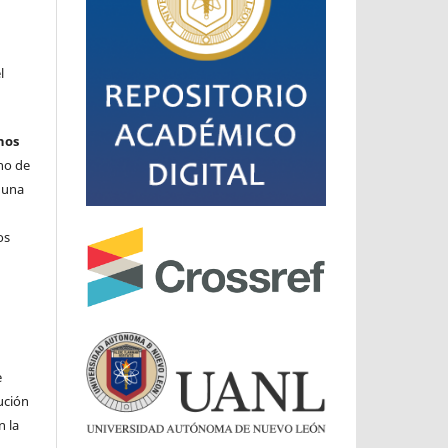
l
hos
cho de
o una
os
e
ución
n la