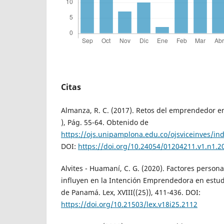
Citas
Almanza, R. C. (2017). Retos del emprendedor en
), Pág. 55-64. Obtenido de
https://ojs.unipamplona.edu.co/ojsviceinves/in
DOI:
https://doi.org/10.24054/01204211.v1.n1.2
Alvites - Huamaní, C. G. (2020). Factores persona
influyen en la Intención Emprendedora en estud
de Panamá. Lex, XVIII((25)), 411-436. DOI:
https://doi.org/10.21503/lex.v18i25.2112