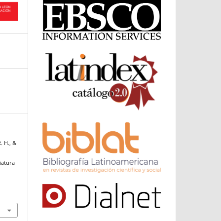
. H., &
iatura