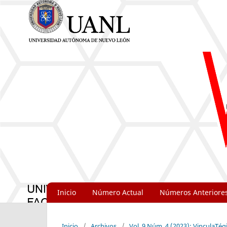
Inicio
Número Actual
Números Anteriore
Inicio
/
Archivos
/
Vol. 9 Núm. 4 (2023): VinculaTég