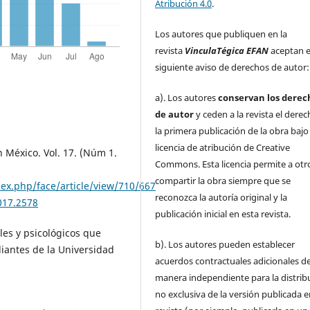
Atribución 4.0
.
Los autores que publiquen en la
revista
VinculaTégica EFAN
aceptan e
siguiente aviso de derechos de autor:
a). Los autores
conservan los derec
de autor
y ceden a la revista el dere
la primera publicación de la obra baj
licencia de atribución de Creative
 México. Vol. 17. (Núm 1.
Commons. Esta licencia permite a otr
compartir la obra siempre que se
dex.php/face/article/view/710/667
reconozca la autoría original y la
017.2578
publicación inicial en esta revista.
les y psicológicos que
b). Los autores pueden establecer
iantes de la Universidad
acuerdos contractuales adicionales d
manera independiente para la distrib
no exclusiva de la versión publicada e