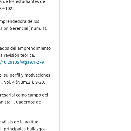
a de los estudiantes de
79-102.
 emprendedora de los
sión Gerencial( núm. 1),
acados del emprendimiento
a revisión teórica.
g/10.29105/vtga9.1-279
: su perfil y motivaciones
, Vol. 4 (Num.2 ), 9-20.
mpresarial como campo del
anista” . uadernos de
Análisis de la actitud
: principales hallazgos