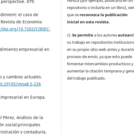
revista (por ejemplo, publicarla en un
 perspective. 479.
repositorio o incluirla en un libro), s
ndimient: el caso de
que se
reconozca la publicación
. Revista de Economia
inicial
en esta revista.
//doi.org/10.7203/CIRIEC-
c).
Se permite
a los autores
autoarc
su trabajo en repositorios institucion
ndimiento empresarial en
en su propio sitio web antes y durante
proceso de envío, ya que esto puede
fomentar intercambios productivos y
aumentar la citación temprana y gene
o y cambios actuales.
del trabajo publicado.
10.29105/vtga8.5-236
uEmpresarial en Europa.
l Pérez, Análisis de la
n social:principales
istración y contaduría.