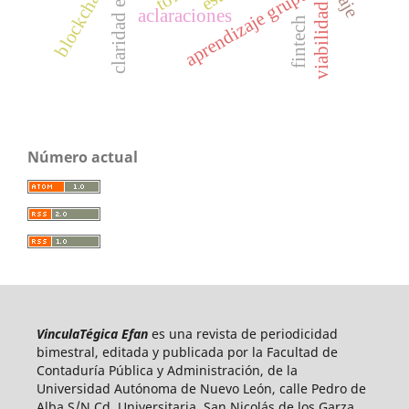
blockchain
aprendizaje grupal
viabilidad
aclaraciones
fintech
Número actual
VinculaTégica Efan
es una revista de periodicidad
bimestral, editada y publicada por la Facultad de
Contaduría Pública y Administración, de la
Universidad Autónoma de Nuevo León, calle Pedro de
Alba S/N Cd. Universitaria, San Nicolás de los Garza,