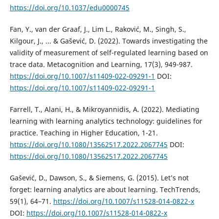
https://doi.org/10.1037/edu0000745
Fan, Y., van der Graaf, J., Lim L., Raković, M., Singh, S.,
Kilgour, J., ... & Gašević, D. (2022). Towards investigating the
validity of measurement of self-regulated learning based on
trace data. Metacognition and Learning, 17(3), 949-987.
https://doi.org/10.1007/s11409-022-09291-1
DOI:
https://doi.org/10.1007/s11409-022-09291-1
Farrell, T., Alani, H., & Mikroyannidis, A. (2022). Mediating
learning with learning analytics technology: guidelines for
practice. Teaching in Higher Education, 1-21.
https://doi.org/10.1080/13562517.2022.2067745
DOI:
https://doi.org/10.1080/13562517.2022.2067745
Gašević, D., Dawson, S., & Siemens, G. (2015). Let’s not
forget: learning analytics are about learning. TechTrends,
59(1), 64–71.
https://doi.org/10.1007/s11528-014-0822-x
DOI:
https://doi.org/10.1007/s11528-014-0822-x