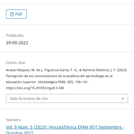
PDF
Publicado
29-09-2023
Cómo citar
Araiza-Vázquez, M. de J., Figueroa-Garza, F. G., & Ramirez-Ramirez, J. F. (2023).
Percepción de los conocimientos de la analítica del aprendizaje en la
educación superior.
Vinculatégica EFAN
,
9
(5), 130–141.
https://doi.org/10.29105/vtga9.5-506
Más formatos de cita
Número
Vol. 9 Núm. 5 (2023): VinculaTégica EFAN 9(5) Septiembre -
Octubre 2023