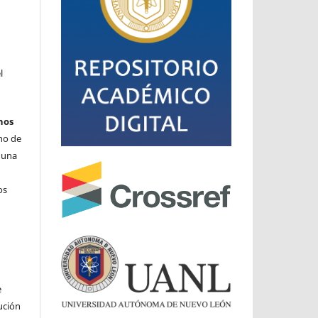
l
hos
cho de
o una
os
e
ución