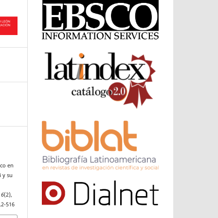
ico en
 y su
e
,
6
(2),
.2-516