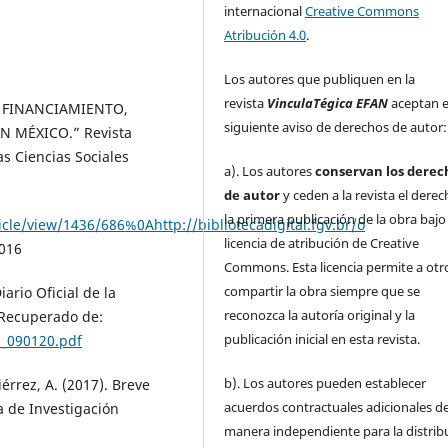
internacional
Creative Commons
Atribución 4.0
.
Los autores que publiquen en la
revista
VinculaTégica EFAN
aceptan e
C´S: FINANCIAMIENTO,
siguiente aviso de derechos de autor:
 MÉXICO.” Revista
as Ciencias Sociales
a). Los autores
conservan los derec
de autor
y ceden a la revista el dere
la primera publicación de la obra baj
icle/view/1436/686%0Ahttp://bibliotecadigital.fgv.br/o
licencia de atribución de Creative
4016
Commons. Esta licencia permite a otr
compartir la obra siempre que se
ario Oficial de la
reconozca la autoría original y la
 Recuperado de:
publicación inicial en esta revista.
8_090120.pdf
b). Los autores pueden establecer
iérrez, A. (2017). Breve
acuerdos contractuales adicionales d
ta de Investigación
manera independiente para la distrib