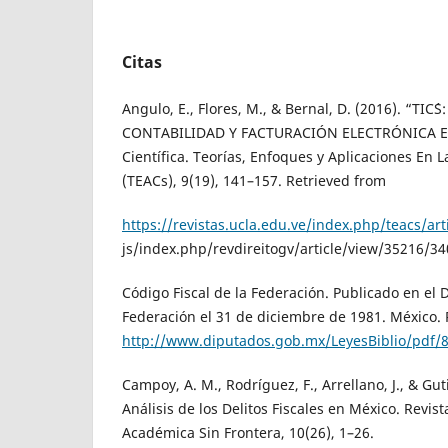
Citas
Angulo, E., Flores, M., & Bernal, D. (2016). “TI
CONTABILIDAD Y FACTURACIÓN ELECTRÓNICA EN
Científica. Teorías, Enfoques y Aplicaciones En L
(TEACs), 9(19), 141–157. Retrieved from
https://revistas.ucla.edu.ve/index.php/teacs/art
js/index.php/revdireitogv/article/view/35216/3
Código Fiscal de la Federación. Publicado en el Di
Federación el 31 de diciembre de 1981. México.
http://www.diputados.gob.mx/LeyesBiblio/pdf/
Campoy, A. M., Rodríguez, F., Arrellano, J., & Gut
Análisis de los Delitos Fiscales en México. Revis
Académica Sin Frontera, 10(26), 1–26.