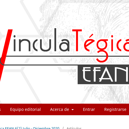
s
Equipo editorial
Acerca de
Entrar
Registrarse
ica EFAN 6(2) Julio - Diciembre 2020
/
Artículos