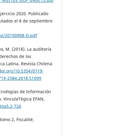
g_leg/103_DOF_09dic13.pdf
jercicio 2020. Publicado
utados el 8 de septiembre
ep/20190908-D.pdf
, M. (2018). La auditoría
 derechos de los
a Latina. Revista Chilena
doi.org/10.5354/0719-
0719-2584.2018.51099
Tecnologías de Información
o. VinculaTégica EFAN,
vtga5.2-726
omo 2, Fiscalité,