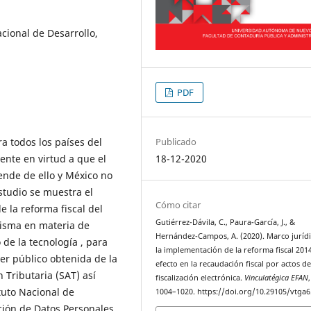
acional de Desarrollo,
PDF
a todos los países del
Publicado
ente en virtud a que el
18-12-2020
nde de ello y México no
estudio se muestra el
Cómo citar
 la reforma fiscal del
Gutiérrez-Dávila, C., Paura-García, J., &
misma en materia de
Hernández-Campos, A. (2020). Marco juríd
de la tecnología , para
la implementación de la reforma fiscal 2014
ter público obtenida de la
efecto en la recaudación fiscal por actos d
 Tributaria (SAT) así
fiscalización electrónica.
Vinculatégica EFAN
tuto Nacional de
1004–1020. https://doi.org/10.29105/vtga6
ción de Datos Personales