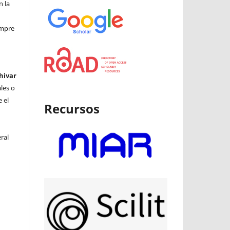
n la
iempre
hivar
ales o
 el
Recursos
ral