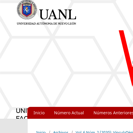
Inicio
Número Actual
Números Anteriore
Inicio
/
Archivos
/
Vol. 6 Núm. 2 (2020): VinculaTég