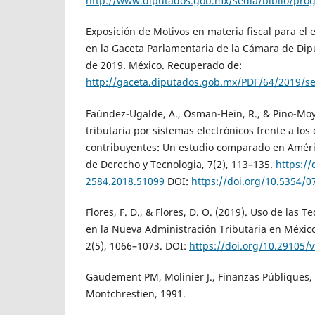
http://www.diputados.gob.mx/sedia/biblio/pro
Exposición de Motivos en materia fiscal para el e
en la Gaceta Parlamentaria de la Cámara de Dip
de 2019. México. Recuperado de:
http://gaceta.diputados.gob.mx/PDF/64/2019/s
Faúndez-Ugalde, A., Osman-Hein, R., & Pino-Moya
tributaria por sistemas electrónicos frente a los
contribuyentes: Un estudio comparado en Améric
de Derecho y Tecnologia, 7(2), 113–135.
https://
2584.2018.51099
DOI:
https://doi.org/10.5354/
Flores, F. D., & Flores, D. O. (2019). Uso de las 
en la Nueva Administración Tributaria en Méxic
2(5), 1066–1073. DOI:
https://doi.org/10.29105/
Gaudement PM, Molinier J., Finanzas Públiques, t
Montchrestien, 1991.