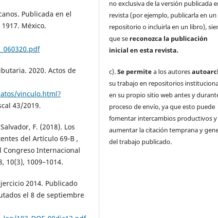
no exclusiva de la versión publicada e
canos. Publicada en el
revista (por ejemplo, publicarla en un
e 1917. México.
repositorio o incluirla en un libro), s
que se
reconozca la publicación
1_060320.pdf
inicial
en esta revista.
ibutaria. 2020. Actos de
c).
Se permite
a los autores
autoarc
su trabajo en repositorios institucion
atos/vinculo.html?
en su propio sitio web antes y durante
iscal 43/2019.
proceso de envío, ya que esto puede
fomentar intercambios productivos y
 Salvador, F. (2018). Los
aumentar la citación temprana y gene
ntes del Artículo 69-B ,
del trabajo publicado.
l Congreso Internacional
, 10(3), 1009–1014.
jercicio 2014. Publicado
utados el 8 de septiembre