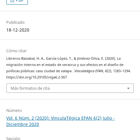
Publicado
18-12-2020
Cómo citar
Libreros-Baizabal, H. A., García-López, T., & Jiménez-Oliva, E. (2020). La
migración interna en el estado de veracruz y sus efectos en el diseño de
políticas públicas: caso ciudad de xalapa .
Vinculatégica EFAN
,
6
(2), 1283–1294.
https://doi.org/10.29105/vtga6.2-567
Más formatos de cita
Número
Vol. 6 Núm. 2 (2020): VinculaTégica EFAN 6(2) Julio -
Diciembre 2020
Sección