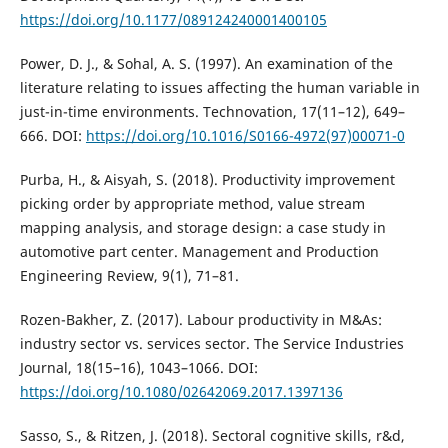
https://doi.org/10.1177/089124240001400105
Power, D. J., & Sohal, A. S. (1997). An examination of the
literature relating to issues affecting the human variable in
just-in-time environments. Technovation, 17(11–12), 649–
666. DOI:
https://doi.org/10.1016/S0166-4972(97)00071-0
Purba, H., & Aisyah, S. (2018). Productivity improvement
picking order by appropriate method, value stream
mapping analysis, and storage design: a case study in
automotive part center. Management and Production
Engineering Review, 9(1), 71–81.
Rozen-Bakher, Z. (2017). Labour productivity in M&As:
industry sector vs. services sector. The Service Industries
Journal, 18(15–16), 1043–1066. DOI:
https://doi.org/10.1080/02642069.2017.1397136
Sasso, S., & Ritzen, J. (2018). Sectoral cognitive skills, r&d,