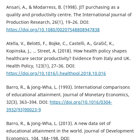
Ansari, A., & Modarress, B. (1998). JIT purchasing as a
quality and productivity centre. The International Journal of
Production Research, 26(1), 19–26. DOI:
https://doi.org/10.1080/00207548808947838
Atella, V., Belotti, F., Bojke, C., Castelli, A., Grašič, K.,
Kopinska, J., … Street, A. (2018). How health policy shapes
healthcare sector productivity? Evidence from Italy and UK.
Health Policy, 123(1), 27–36. DOI:
https://doi.org/10.1016/j.healthpol.2018.10.016
Barro, R., & Jong-Wha, L. (1993). International comparisons
of educational attainment. Journal of Monetary Economics,
32(3), 363–394. DOI:
https://doi.org/10.1016/0304-
3932(93)90023-9
Barro, R., & Jong-Wha, L. (2013). A new data set of
educational attainment in the world. Journal of Development
Economics, 104, 184–198. DOI: