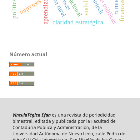
políticas públicas
política fiscal
viabilidad
Área rural
fintech
mipymes
claridad estratégica
Número actual
VinculaTégica Efan
es una revista de periodicidad
bimestral, editada y publicada por la Facultad de
Contaduría Pública y Administración, de la
Universidad Autónoma de Nuevo León, calle Pedro de
Alba S/N Cd. Universitaria, San Nicolás de los Garza,