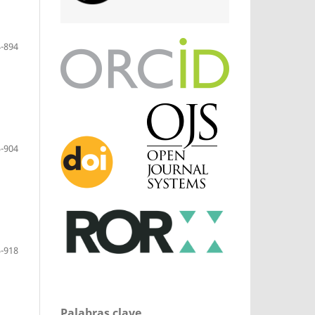
-894
-904
-918
Palabras clave