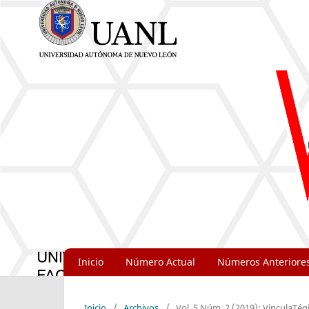
Inicio
Número Actual
Números Anteriore
Inicio
/
Archivos
/
Vol. 5 Núm. 2 (2019): VinculaTég