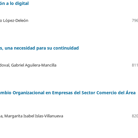
n a lo digital
do López-Deleón
796
es, una necesidad para su continuidad
val, Gabriel Aguilera-Mancilla
811
mbio Organizacional en Empresas del Sector Comercio del Área
a, Margarita Isabel Islas-Villanueva
820