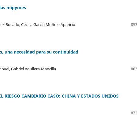
 las mipymes
ez-Rosado, Cecilia García Muñoz- Aparicio
853
es, una necesidad para su continuidad
val, Gabriel Aguilera-Mancilla
863
EL RIESGO CAMBIARIO CASO: CHINA Y ESTADOS UNIDOS
872