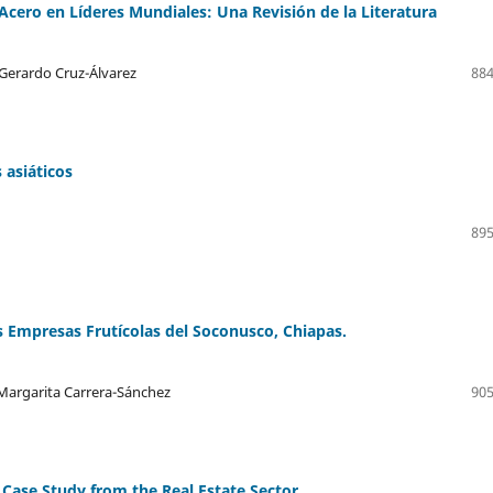
 Acero en Líderes Mundiales: Una Revisión de la Literatura
 Gerardo Cruz-Álvarez
884
 asiáticos
895
s Empresas Frutícolas del Soconusco, Chiapas.
Margarita Carrera-Sánchez
905
A Case Study from the Real Estate Sector