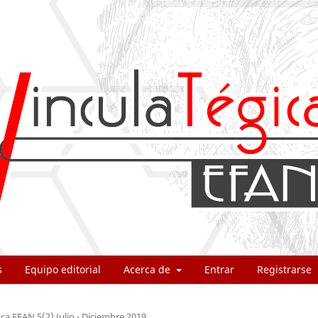
s
Equipo editorial
Acerca de
Entrar
Registrarse
ica EFAN 5(2) Julio - Diciembre 2019