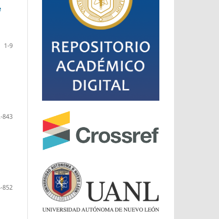
e
1-9
-843
-852