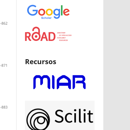
-862
Recursos
-871
-883