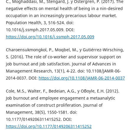
C., Moghaddasi, M., Stengard, J. y Östergren, P. (2017). The
negative effects on mental health of being in a nin-desired
occupation in an increasingly precarious labour market.
Population Health, 3, 516-524. doi:
10.1016/j.ssmph.2017.05.009. DOI:
https://doi.org/10.1016/j.ssmph.2017.05.009
Charoensukmongkol, P., Moqbel, M., y Gutiérrez-Wirsching,
S. (2016). The role of co-worker and supervisor support on
job burnout and job satisfaction. Journal of Advances in
Management Research, 13(1), 4-22. doi: 10.1108/JAMR-06-
2014-0037. DOI:
https://doi.org/10.1108/JAMR-06-2014-0037
Cole, M.S., Walter, F., Bedeian, A.G., y O´Boyle, E.H. (2012).
Job burnout and employee engagement a metaanalytic
examination of construct proliferation. Journal of
Management, 38(5), 1550-1581. doi:
10.1177/0149206311415252. DOI:
https://doi.org/10.1177/0149206311415252