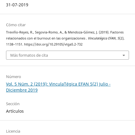
31-07-2019
Cómo citar
Treviño-Reyes, R., Segovia-Romo, A., & Mendoza-Gómez, J. (2019). Factores
relacionados con el burnout en las organizaciones .
Vinculatégica EFAN
,
5
(2),
1138–1151. https://doi.org/10.29105/vtga5.2-732
Más formatos de cita
Número
Vol. 5 Núm. 2 (2019): VinculaTégica EFAN 5(2) Julio -
Diciembre 2019
Sección
Artículos
Licencia