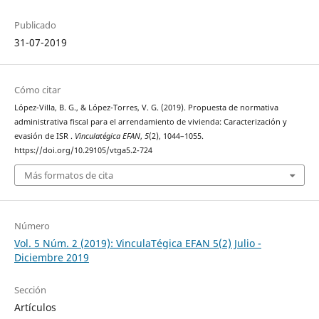
Publicado
31-07-2019
Cómo citar
López-Villa, B. G., & López-Torres, V. G. (2019). Propuesta de normativa
administrativa fiscal para el arrendamiento de vivienda: Caracterización y
evasión de ISR .
Vinculatégica EFAN
,
5
(2), 1044–1055.
https://doi.org/10.29105/vtga5.2-724
Más formatos de cita
Número
Vol. 5 Núm. 2 (2019): VinculaTégica EFAN 5(2) Julio -
Diciembre 2019
Sección
Artículos