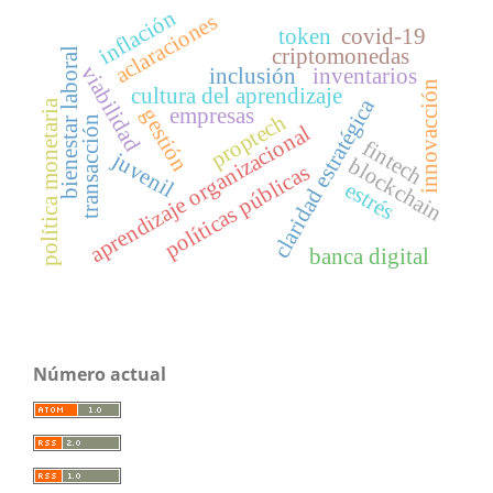
inflación
aclaraciones
token
covid-19
criptomonedas
bienestar laboral
viabilidad
inclusión
inventarios
innovacción
cultura del aprendizaje
claridad estratégica
política monetaria
empresas
gestión
proptech
transacción
aprendizaje organizacional
fintech
juvenil
blockchain
políticas públicas
estrés
banca digital
Número actual