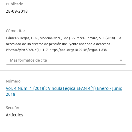
Publicado
28-09-2018
Cómo citar
Gámez-Villegas, C. G., Moreno-Neri, J. de J., & Pérez-Chavira, S. I. (2018). ¡La
necesidad de un sistema de pensión incluyente apegado a derecho! .
Vinculatégica EFAN
,
4
(1), 1–7. https://doi.org/10.29105/vtga4.1-838
Más formatos de cita
Número
Vol. 4 Núm. 1 (2018): VinculaTégica EFAN 4(1) Enero - Junio
2018
Sección
Artículos