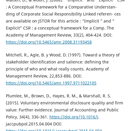
: A Conceptual Framework for a Comparative Understan-
ding of Corporate Social Responsibility Linked referen- ces
are available on JSTOR for this article : “Implicit ” and “
Explicit” CSR : a conceptual framework for a Comp. The
Academy of Management Review, 33(2), 404-424. DOI:
https://doi.org/10.5465/amr.2008.31193458
Mitchell, R., Agle, B. y Wood, D. (1997). Toward a theory of
stakeholder identification and salience: defining the
principle of who and what really counts. Academy of
Management Review, 22,853-886. DOI:
https://doi.org/10.5465/amr.1997.9711022105
Plumlee, M., Brown, D., Hayes, R. M., & Marshall, R. S.
(2015). Voluntary environmental disclosure quality and firm
value: Further evidence. Journal of Accounting and Public
Policy, 34(4), 336-361.
https://doi.org/10.1016/j
.
jaccpubpol.2015.04.004 DOI:
https://doi.org/10.1016/j.jaccpubpol.2015.04.004