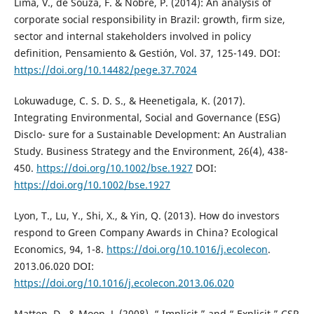
Lima, V., de Souza, F. & Nobre, P. (2014): An analysis of
corporate social responsibility in Brazil: growth, firm size,
sector and internal stakeholders involved in policy
definition, Pensamiento & Gestión, Vol. 37, 125-149. DOI:
https://doi.org/10.14482/pege.37.7024
Lokuwaduge, C. S. D. S., & Heenetigala, K. (2017).
Integrating Environmental, Social and Governance (ESG)
Disclo- sure for a Sustainable Development: An Australian
Study. Business Strategy and the Environment, 26(4), 438-
450.
https://doi.org/10.1002/bse.1927
DOI:
https://doi.org/10.1002/bse.1927
Lyon, T., Lu, Y., Shi, X., & Yin, Q. (2013). How do investors
respond to Green Company Awards in China? Ecological
Economics, 94, 1-8.
https://doi.org/10.1016/j.ecolecon
.
2013.06.020 DOI:
https://doi.org/10.1016/j.ecolecon.2013.06.020
Matten, D., & Moon, J. (2008). “ Implicit ” and “ Explicit ” CSR