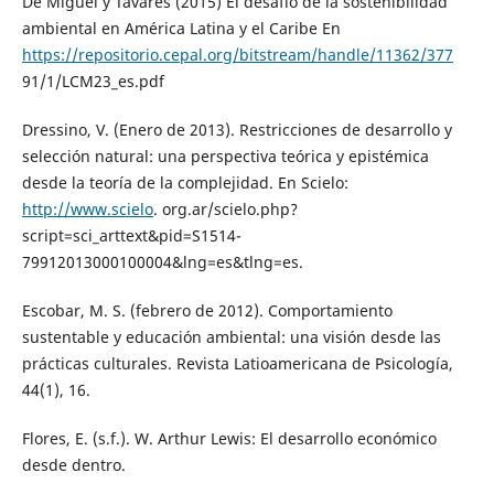
De Miguel y Tavares (2015) El desafío de la sostenibilidad
ambiental en América Latina y el Caribe En
https://repositorio.cepal.org/bitstream/handle/11362/377
91/1/LCM23_es.pdf
Dressino, V. (Enero de 2013). Restricciones de desarrollo y
selección natural: una perspectiva teórica y epistémica
desde la teoría de la complejidad. En Scielo:
http://www.scielo
. org.ar/scielo.php?
script=sci_arttext&pid=S1514-
79912013000100004&lng=es&tlng=es.
Escobar, M. S. (febrero de 2012). Comportamiento
sustentable y educación ambiental: una visión desde las
prácticas culturales. Revista Latioamericana de Psicología,
44(1), 16.
Flores, E. (s.f.). W. Arthur Lewis: El desarrollo económico
desde dentro.