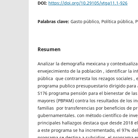
DOI:
https://doi.org/10.29105/vtga11.1-926
Palabras clave:
Gasto público, Política pública,
Resumen
Analizar la demografía mexicana y contextualiz
envejecimiento de la población , identificar la in
pública que contrarresta los rezagos sociales , e
programa publico presupuestario dirigido para 
S176 programa pensión para el bienestar de las
mayores (PBPAM) contra los resultados de los in
familias por transferencias por beneficios de 
gubernamentales. con método científico de inves
principales hallazgos destaca que desde 2018 el
a este programa se ha incrementado, el 97% de
programa se destina a subsidios, el programa e