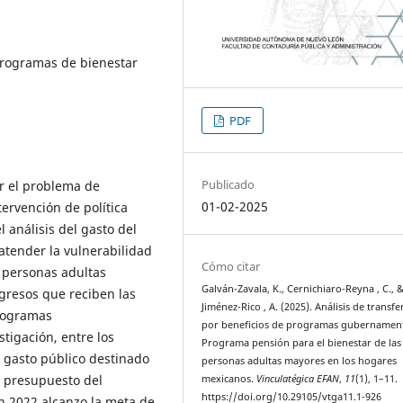
 Programas de bienestar
PDF
Publicado
ar el problema de
01-02-2025
tervención de política
l análisis del gasto del
atender la vulnerabilidad
Cómo citar
 personas adultas
Galván-Zavala, K., Cernichiaro-Reyna , C., 
gresos que reciben las
Jiménez-Rico , A. (2025). Análisis de transfe
programas
por beneficios de programas gubernament
tigación, entre los
Programa pensión para el bienestar de las
 gasto público destinado
personas adultas mayores en los hogares
l presupuesto del
mexicanos.
Vinculatégica EFAN
,
11
(1), 1–11.
https://doi.org/10.29105/vtga11.1-926
n 2022 alcanzo la meta de