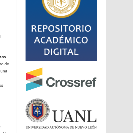
l
hos
cho de
o una
os
e