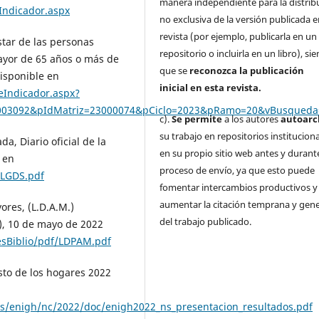
manera independiente para la distrib
Indicador.aspx
no exclusiva de la versión publicada e
revista (por ejemplo, publicarla en un
tar de las personas
repositorio o incluirla en un libro), s
mayor de 65 años o más de
que se
reconozca la publicación
Disponible en
inicial
en esta revista.
eIndicador.aspx?
23003092&pIdMatriz=23000074&pCiclo=2023&pRamo=20&vBusque
c).
Se permite
a los autores
autoarc
su trabajo en repositorios institucion
da, Diario oficial de la
en su propio sitio web antes y durante
 en
proceso de envío, ya que esto puede
/LGDS.pdf
fomentar intercambios productivos y
aumentar la citación temprana y gene
ores, (L.D.A.M.)
del trabajo publicado.
F), 10 de mayo de 2022
esBiblio/pdf/LDPAM.pdf
sto de los hogares 2022
s/enigh/nc/2022/doc/enigh2022_ns_presentacion_resultados.pdf