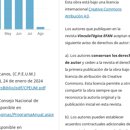
Esta obra está bajo una licencia
internacional
Creative Commons
Atribución 4.0
.
Los autores que publiquen en la
revista
VinculaTégica EFAN
aceptan e
siguiente aviso de derechos de autor:
a). Los autores
conservan los derec
de autor
y ceden a la revista el dere
la primera publicación de la obra baj
canos, (C.P.E.U.M.)
licencia de atribución de Creative
F), 24 de enero de 2024
Commons. Esta licencia permite a otr
esBiblio/pdf/CPEUM.pdf
compartir la obra siempre que se
reconozca la autoría original y la
 Consejo Nacional de
publicación inicial en esta revista.
isponible en
aginas/ProgramaAnual.aspx
b). Los autores pueden establecer
acuerdos contractuales adicionales d
sponible en