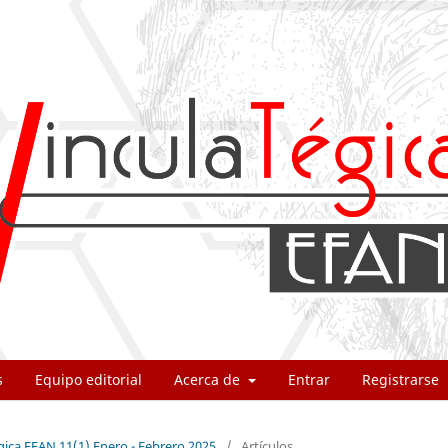
s
Equipo editorial
Acerca de
Entrar
Registrarse
gica EFAN 11(1) Enero - Febrero 2025
/
Artículos