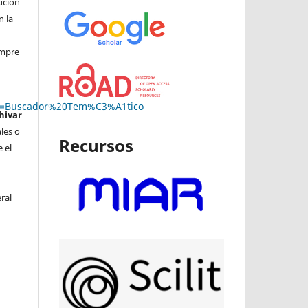
ución
n la
iempre
da=Buscador%20Tem%C3%A1tico
hivar
ales o
Recursos
 el
ral