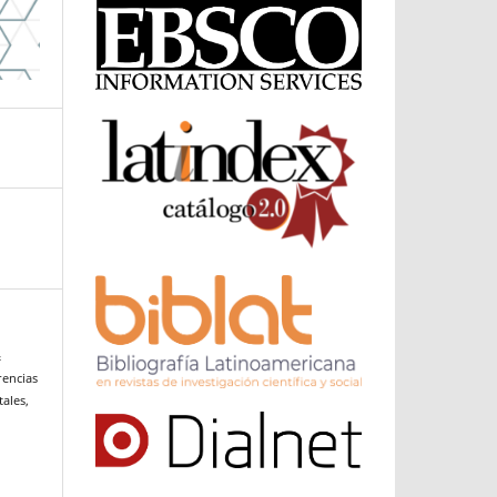
&
rencias
ales,