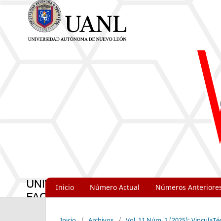
Inicio
Número Actual
Números Anteriore
Inicio
/
Archivos
/
Vol. 11 Núm. 1 (2025): VinculaTé