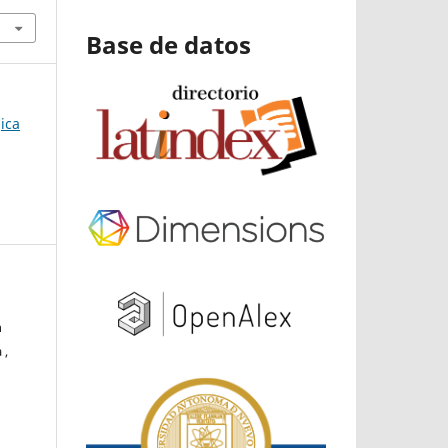
Base de datos
ica
n
 ,